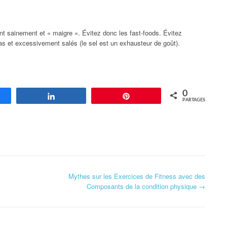
t sainement et « maigre ». Évitez donc les fast-foods. Évitez
as et excessivement salés (le sel est un exhausteur de goût).
0
agez
Partagez
Enregistrer
PARTAGES
Mythes sur les Exercices de Fitness avec des
Composants de la condition physique
→