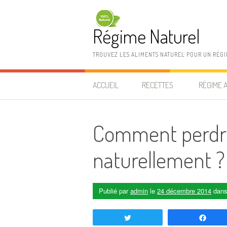
Aller au contenu
Régime Naturel
TROUVEZ LES ALIMENTS NATUREL POUR UN RÉG
ACCUEIL
RECETTES
RÉGIME 
Comment perdre 
naturellement ?
Publié par
admin
le
24 décembre 2014
dan
Tweetez
Part