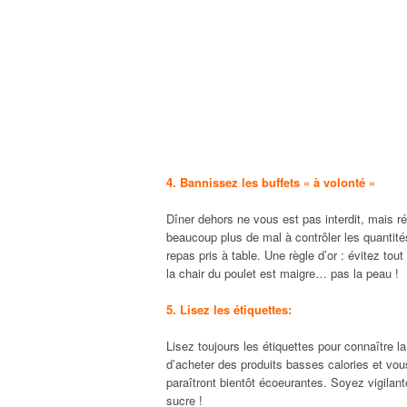
4. Bannissez les buffets « à volonté »
Dîner dehors ne vous est pas interdit, mais r
beaucoup plus de mal à contrôler les quantité
repas pris à table. Une règle d’or : évitez to
la chair du poulet est maigre… pas la peau !
5. Lisez les étiquettes:
Lisez toujours les étiquettes pour connaître l
d’acheter des produits basses calories et vo
paraîtront bientôt écoeurantes. Soyez vigilan
sucre !