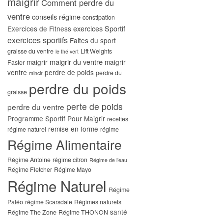
maigrir
Comment perdre du
ventre
conseils régime
constipation
exercices Sportif
Exercices de Fitness
exercices sportifs
Faites du sport
graisse du ventre
Lift Weights
le thé vert
maigrir du ventre
maigrir
maigrir
Faster
ventre
perdre de poids
perdre du
mincir
perdre du poids
graisse
perte de poids
perdre du ventre
Programme Sportif Pour Maigrir
recettes
remise en forme
régime naturel
régime
Régime Alimentaire
Régime Antoine
régime citron
Régime de l’eau
Régime Fletcher
Régime Mayo
Régime Naturel
Régime
Paléo
régime Scarsdale
Régimes naturels
santé
Régime The Zone
Régime THONON