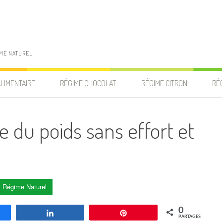
IME NATUREL
ALIMENTAIRE
RÉGIME CHOCOLAT
RÉGIME CITRON
RÉ
du poids sans effort et
s
Régime Naturel
0
agez
Partagez
Enregistrer
PARTAGES