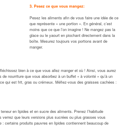
3. Pesez ce que vous mangez:
Pesez les aliments afin de vous faire une idée de ce
que représente « une portion ». En général, c’est
moins que ce que l’on imagine ! Ne mangez pas la
glace ou le yaourt en piochant directement dans la
boîte. Mesurez toujours vos portions avant de
manger.
éfléchissez bien à ce que vous allez manger et où ! Ainsi, vous aurez
s de nourriture que vous absorbez à un buffet « à volonté » qu’à un
ut ce qui est frit, gras ou crémeux. Méfiez-vous des graisses cachées :
a teneur en lipides et en sucre des aliments. Prenez l’habitude
us verrez que leurs versions plus sucrées ou plus grasses vous
te : certains produits pauvres en lipides contiennent beaucoup de