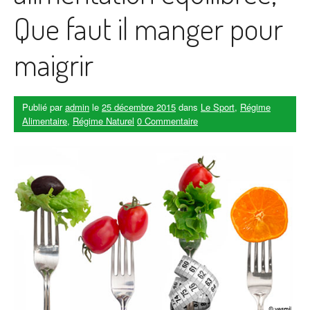
Que faut il manger pour
maigrir
Publié par
admin
le
25 décembre 2015
dans
Le Sport
,
Régime
Alimentaire
,
Régime Naturel
0 Commentaire