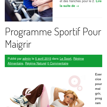
et des hanches pour le 2.
Lire
la suite de
« 4 programmes
→
gratuits pour perdre
du poids »
Programme Sportif Pour
Maigrir
Publié par
admin
le
5 avril 2015
dans
Le Sport
,
Régime
Alimentaire
,
Régime Naturel
0 Commentaire
Exer
cice
pour
mai
grir,
prog
ram