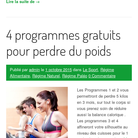
Lire la suite de
« Les secrets d’une alimentation équilibrée, Que faut
→
il manger pour maigrir »
4 programmes gratuits
pour perdre du poids
Publié par
admin
le
1 octobre 2015
dans
Le Sport
,
Régime
Alimentaire
,
Régime Naturel
,
Régime Paléo
0 Commentaire
Les Programmes 1 et 2 vous
permettront de perdre 5 kilos
en 3 mois, sur tout le corps si
vous prenez soin de réduire
aussi la balance calorique .
Les programmes 3 et 4
affineront votre silhouette au
niveau des cuisses pour le 1