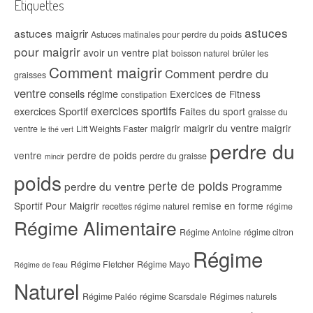
Étiquettes
astuces
astuces maigrir
Astuces matinales pour perdre du poids
pour maigrir
avoir un ventre plat
boisson naturel
brûler les
Comment maigrir
Comment perdre du
graisses
ventre
conseils régime
Exercices de Fitness
constipation
exercices sportifs
exercices Sportif
Faites du sport
graisse du
maigrir du ventre
maigrir
maigrir
ventre
Lift Weights Faster
le thé vert
perdre du
ventre
perdre de poids
perdre du graisse
mincir
poids
perte de poids
perdre du ventre
Programme
Sportif Pour Maigrir
remise en forme
recettes régime naturel
régime
Régime Alimentaire
Régime Antoine
régime citron
Régime
Régime Fletcher
Régime Mayo
Régime de l’eau
Naturel
Régime Paléo
régime Scarsdale
Régimes naturels