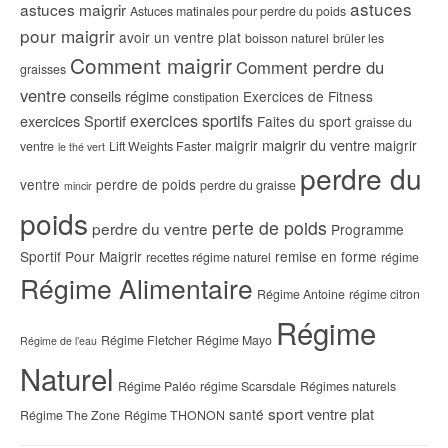
astuces
astuces maigrir
Astuces matinales pour perdre du poids
pour maigrir
avoir un ventre plat
boisson naturel
brûler les
Comment maigrir
Comment perdre du
graisses
ventre
conseils régime
Exercices de Fitness
constipation
exercices sportifs
exercices Sportif
Faites du sport
graisse du
maigrir du ventre
maigrir
maigrir
ventre
Lift Weights Faster
le thé vert
perdre du
ventre
perdre de poids
perdre du graisse
mincir
poids
perte de poids
perdre du ventre
Programme
Sportif Pour Maigrir
remise en forme
recettes régime naturel
régime
Régime Alimentaire
Régime Antoine
régime citron
Régime
Régime Fletcher
Régime Mayo
Régime de l’eau
Naturel
Régime Paléo
régime Scarsdale
Régimes naturels
sport
ventre plat
santé
Régime The Zone
Régime THONON