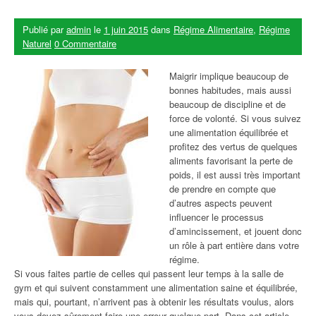
Publié par
admin
le
1 juin 2015
dans
Régime Alimentaire
,
Régime
Naturel
0 Commentaire
Maigrir implique beaucoup de
bonnes habitudes, mais aussi
beaucoup de discipline et de
force de volonté. Si vous suivez
une alimentation équilibrée et
profitez des vertus de quelques
aliments favorisant la perte de
poids, il est aussi très important
de prendre en compte que
d’autres aspects peuvent
influencer le processus
d’amincissement, et jouent donc
un rôle à part entière dans votre
régime.
Si vous faites partie de celles qui passent leur temps à la salle de
gym et qui suivent constamment une alimentation saine et équilibrée,
mais qui, pourtant, n’arrivent pas à obtenir les résultats voulus, alors
vous devez sûrement faire une erreur quelque part. Dans cet article,