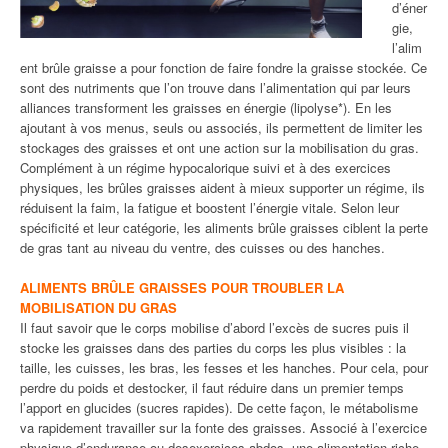
d’éner
gie,
l’alim
ent brûle graisse a pour fonction de faire fondre la graisse stockée. Ce
sont des nutriments que l’on trouve dans l’alimentation qui par leurs
alliances transforment les graisses en énergie (lipolyse*). En les
ajoutant à vos menus, seuls ou associés, ils permettent de limiter les
stockages des graisses et ont une action sur la mobilisation du gras.
Complément à un régime hypocalorique suivi et à des exercices
physiques, les brûles graisses aident à mieux supporter un régime, ils
réduisent la faim, la fatigue et boostent l’énergie vitale. Selon leur
spécificité et leur catégorie, les aliments brûle graisses ciblent la perte
de gras tant au niveau du ventre, des cuisses ou des hanches.
ALIMENTS BRÛLE GRAISSES POUR TROUBLER LA
MOBILISATION DU GRAS
Il faut savoir que le corps mobilise d’abord l’excès de sucres puis il
stocke les graisses dans des parties du corps les plus visibles : la
taille, les cuisses, les bras, les fesses et les hanches. Pour cela, pour
perdre du poids et destocker, il faut réduire dans un premier temps
l’apport en glucides (sucres rapides). De cette façon, le métabolisme
va rapidement travailler sur la fonte des graisses. Associé à l’exercice
physique d’endurance ou desexercices abdos, une alimentation riche