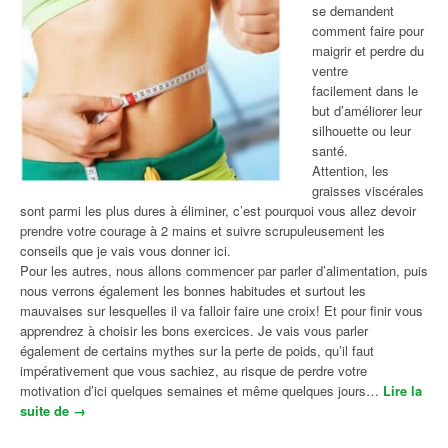
se demandent
comment faire pour
maigrir et perdre du
ventre
facilement dans le
but d’améliorer leur
silhouette ou leur
santé.
Attention, les
graisses viscérales
sont parmi les plus dures à éliminer, c’est pourquoi vous allez devoir
prendre votre courage à 2 mains et suivre scrupuleusement les
conseils que je vais vous donner ici.
Pour les autres, nous allons commencer par parler d’alimentation, puis
nous verrons également les bonnes habitudes et surtout les
mauvaises sur lesquelles il va falloir faire une croix! Et pour finir vous
apprendrez à choisir les bons exercices. Je vais vous parler
également de certains mythes sur la perte de poids, qu’il faut
impérativement que vous sachiez, au risque de perdre votre
motivation d’ici quelques semaines et même quelques jours…
Lire la
suite de
« Comment faire pour maigrir et perdre du ventre
→
facilement »