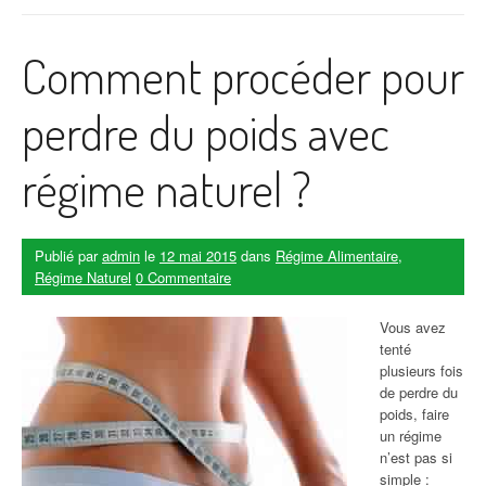
Comment procéder pour
perdre du poids avec
régime naturel ?
Publié par
admin
le
12 mai 2015
dans
Régime Alimentaire
,
Régime Naturel
0 Commentaire
Vous avez
tenté
plusieurs fois
de perdre du
poids, faire
un régime
n’est pas si
simple :