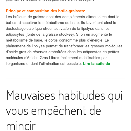
Principe et composition des brûle-graisses:
Les brûleurs de graisse sont des compléments alimentaires dont le
but est d’accélérer le métabolisme de base. Ils favorisent ainsi le
déstockage calorique et/ou l’activation de la lipolyse dans les
adipocytes (fonte de la graisse stockée). Si on en augmente le
métabolisme de base, le corps consomme plus d’énergie. Le
phénomène de lipolyse permet de transformer les grosses molécules
d’acide gras de réserves emboîtées dans les adipocytes en petites
molécules d’Acides Gras Libres facilement mobilisables par
l’organisme et dont l’élimination est possible.
Lire la suite de
« Les
→
brûleurs
de
graisses
pour
Mauvaises habitudes qui
maigrir
rapide »
vous empêchent de
mincir