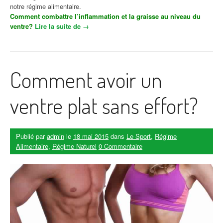
notre régime alimentaire.
Comment combattre l’inflammation et la graisse au niveau du
ventre?
Lire la suite de
« Les aliments qui combattent la graisse au
→
ventre »
Comment avoir un
ventre plat sans effort?
Publié par
admin
le
18 mai 2015
dans
Le Sport
,
Régime
Alimentaire
,
Régime Naturel
0 Commentaire