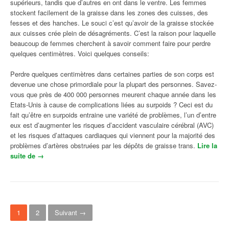
supérieurs, tandis que d’autres en ont dans le ventre. Les femmes
stockent facilement de la graisse dans les zones des cuisses, des
fesses et des hanches. Le souci c’est qu’avoir de la graisse stockée
aux cuisses crée plein de désagréments. C’est la raison pour laquelle
beaucoup de femmes cherchent à savoir comment faire pour perdre
quelques centimètres. Voici quelques conseils:
Perdre quelques centimètres dans certaines parties de son corps est
devenue une chose primordiale pour la plupart des personnes. Savez-
vous que près de 400 000 personnes meurent chaque année dans les
Etats-Unis à cause de complications liées au surpoids ? Ceci est du
fait qu’être en surpoids entraine une variété de problèmes, l’un d’entre
eux est d’augmenter les risques d’accident vasculaire cérébral (AVC)
et les risques d’attaques cardiaques qui viennent pour la majorité des
problèmes d’artères obstruées par les dépôts de graisse trans.
Lire la
suite de
« Conseils pour perdre quelques centimètres? »
→
Navigation des articles
1
2
Suivant →