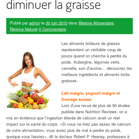
diminuer la graisse
Publié par
admin
le
30 juin 2015
dans
Régime Alimentaire
,
Régime Naturel
0 Commentaire
Les aliments brûleurs de graisse
représentent un véritable coup de
pouce quand on cherche à perdre du
poids. Aubergine, légumes verts,
cannelle, son d’avoine… découvrez les
meilleurs ingrédients et aliments brûle-
graisses.
Lait maigre, yogourt maigre et
fromage suisse:
Lors d’une revue de plus de 90 études
publiée dans Nutrition Reviews, on a
mis en évidence que l’ingestion élevée de calcium avait un réel
impact sur la santé du corps. «Si vous ne tirez pas assez de calcium
de votre alimentation, vous aurez plus de mal à perdre du poids,
quoique vous fassiez», dit le docteur Robert P. Heaney, professeur à