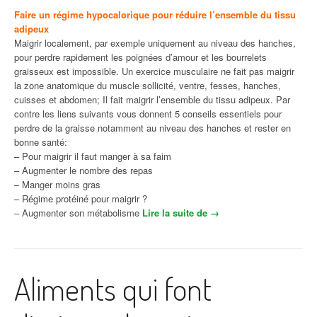
Faire un régime hypocalorique pour réduire l’ensemble du tissu
adipeux
Maigrir localement, par exemple uniquement au niveau des hanches,
pour perdre rapidement les poignées d’amour et les bourrelets
graisseux est impossible. Un exercice musculaire ne fait pas maigrir
la zone anatomique du muscle sollicité, ventre, fesses, hanches,
cuisses et abdomen; Il fait maigrir l’ensemble du tissu adipeux. Par
contre les liens suivants vous donnent 5 conseils essentiels pour
perdre de la graisse notamment au niveau des hanches et rester en
bonne santé:
– Pour maigrir il faut manger à sa faim
– Augmenter le nombre des repas
– Manger moins gras
– Régime protéiné pour maigrir ?
– Augmenter son métabolisme
Lire la suite de
« Comment maigrir des
→
hanches et perdre du
ventre »
Aliments qui font