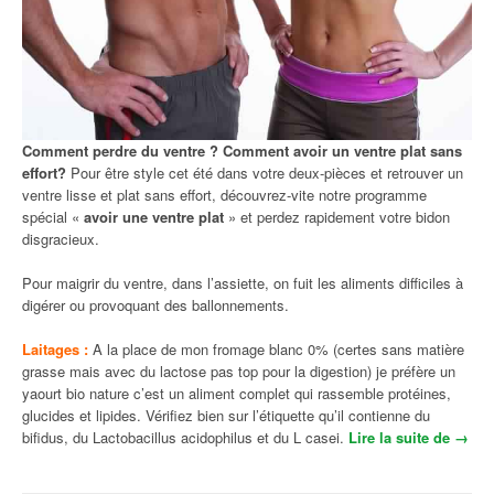
Comment perdre du ventre ?
Comment avoir un ventre plat sans
effort?
Pour être style cet été dans votre deux-pièces et retrouver un
ventre lisse et plat sans effort, découvrez-vite notre programme
spécial «
avoir une ventre plat
» et perdez rapidement votre bidon
disgracieux.
Pour maigrir du ventre, dans l’assiette, on fuit les aliments difficiles à
digérer ou provoquant des ballonnements.
Laitages :
A la place de mon fromage blanc 0% (certes sans matière
grasse mais avec du lactose pas top pour la digestion) je préfère un
yaourt bio nature c’est un aliment complet qui rassemble protéines,
glucides et lipides. Vérifiez bien sur l’étiquette qu’il contienne du
bifidus, du Lactobacillus acidophilus et du L casei.
Lire la suite de
« Co
→
mme
nt