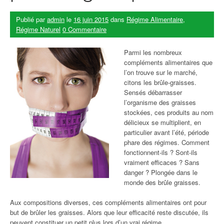
Publié par
admin
le
16 juin 2015
dans
Régime Alimentaire
,
Régime Naturel
0 Commentaire
Parmi les nombreux
compléments alimentaires que
l’on trouve sur le marché,
citons les brûle-graisses.
Sensés débarrasser
l’organisme des graisses
stockées, ces produits au nom
délicieux se multiplient, en
particulier avant l’été, période
phare des régimes. Comment
fonctionnent-ils ? Sont-ils
vraiment efficaces ? Sans
danger ? Plongée dans le
monde des brûle graisses.
Aux compositions diverses, ces compléments alimentaires ont pour
but de brûler les graisses. Alors que leur efficacité reste discutée, ils
peuvent constituer un petit plus lors d’un vrai régime.