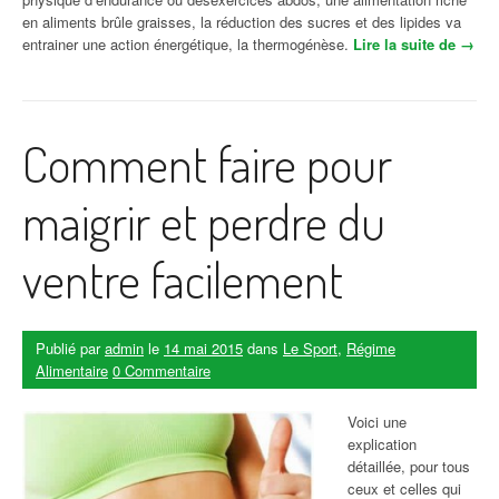
en aliments brûle graisses, la réduction des sucres et des lipides va
entrainer une action énergétique, la thermogénèse.
Lire la suite de
« Les
→
alime
nts
natur
els
Comment faire pour
qui
brûle
nt les
maigrir et perdre du
grais
ses »
ventre facilement
Publié par
admin
le
14 mai 2015
dans
Le Sport
,
Régime
Alimentaire
0 Commentaire
Voici une
explication
détaillée, pour tous
ceux et celles qui