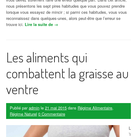
nous présentons les sept pires habitudes que vous pouvez prendre
lorsque vous essayez de mincir ; si parmi ces habitudes, vous vous
reconnaissez dans quelques-unes, alors peut-être que l’erreur se
trouve ici.
Lire la suite de
« Mauvaises habitudes qui vous empêchent
→
de mincir »
Les aliments qui
combattent la graisse au
ventre
Publié par
admin
le
21 mai 2015
dans
Régime Alimentaire
,
Régime Naturel
0 Commentaire
L
’i