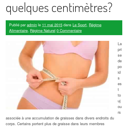
quelques centimètres?
Publié par
admin
le
11 mai 2015
dans
Le Sport
,
Régime
Alimentaire
,
Régime Naturel
0 Commentaire
La
pri
se
de
po
id
s
es
t
to
uj
ou
rs
associée à une accumulation de graisses dans divers endroits du
corps. Certains portent plus de graisse dans leurs membres