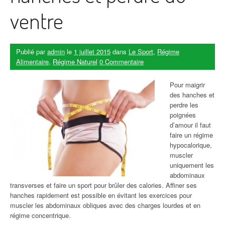
ventre
Publié par
admin
le
1 juillet 2015
dans
Le Sport
,
Régime
Alimentaire
,
Régime Naturel
0 Commentaire
Pour maigrir
des hanches et
perdre les
poignées
d’amour il faut
faire un régime
hypocalorique,
muscler
uniquement les
abdominaux
transverses et faire un sport pour brûler des calories. Affiner ses
hanches rapidement est possible en évitant les exercices pour
muscler les abdominaux obliques avec des charges lourdes et en
régime concentrique.