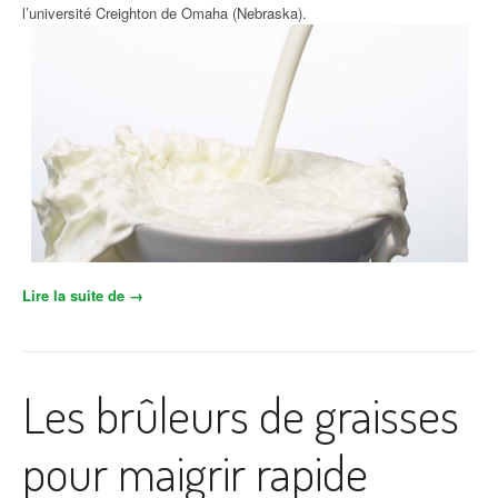
l’université Creighton de Omaha (Nebraska).
Lire la suite de
« Aliments qui font diminuer la graisse »
→
Les brûleurs de graisses
pour maigrir rapide