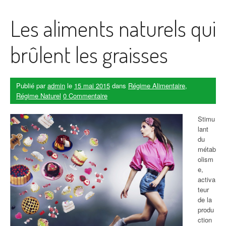
avoir
un
Les aliments naturels qui
ventr
e plat
sans
brûlent les graisses
effort
? »
Publié par
admin
le
15 mai 2015
dans
Régime Alimentaire
,
Régime Naturel
0 Commentaire
Stimu
lant
du
métab
olism
e,
activa
teur
de la
produ
ction