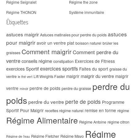
Régime Seignalet
Régime the zone
Régime THONON
Système immunitaire
Étiquettes
astuces
astuces maigrir
Astuces matinales pour perdre du poids
pour maigrir
avoir un ventre plat
boisson naturel
brûler les
Comment maigrir
Comment perdre du
graisses
ventre
conseils régime
Exercices de Fitness
constipation
exercices sportifs
exercices Sportif
Faites du sport
graisse du
maigrir du ventre
maigrir
maigrir
ventre
Lift Weights Faster
le thé vert
perdre du
ventre
perdre de poids
perdre du graisse
mincir
poids
perte de poids
perdre du ventre
Programme
Sportif Pour Maigrir
remise en forme
recettes régime naturel
régime
Régime Alimentaire
Régime Antoine
régime citron
Régime
Régime Fletcher
Régime Mayo
Régime de l’eau