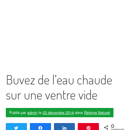
Buvez de l’eau chaude
sur une ventre vide
Publié par
admin
le
22 décembre 2014
dans
Régime Naturel
0
Tweetez
Partagez
Partagez
Enregistrer