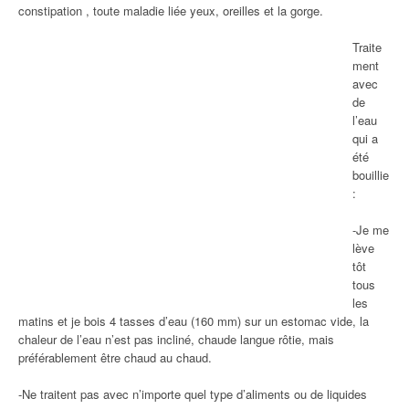
constipation , toute maladie liée yeux, oreilles et la gorge.
Traite
ment
avec
de
l’eau
qui a
été
bouillie
:
-Je me
lève
tôt
tous
les
matins et je bois 4 tasses d’eau (160 mm) sur un estomac vide, la
chaleur de l’eau n’est pas incliné, chaude langue rôtie, mais
préférablement être chaud au chaud.
-Ne traitent pas avec n’importe quel type d’aliments ou de liquides