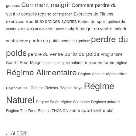
Comment maigrir
Comment perdre du
graisses
ventre
conseils régime
Exercices de Fitness
constipation
exercices sportifs
exercices Sportif
Faites du sport
graisse du
maigrir du ventre
maigrir
maigrir
ventre
Lift Weights Faster
le thé vert
perdre du
ventre
perdre de poids
perdre du graisse
mincir
poids
perte de poids
perdre du ventre
Programme
Sportif Pour Maigrir
remise en forme
recettes régime naturel
régime
Régime Alimentaire
Régime Antoine
régime citron
Régime
Régime Fletcher
Régime Mayo
Régime de l’eau
Naturel
Régime Paléo
régime Scarsdale
Régimes naturels
sport
ventre plat
santé
Régime The Zone
Régime THONON
août 2026