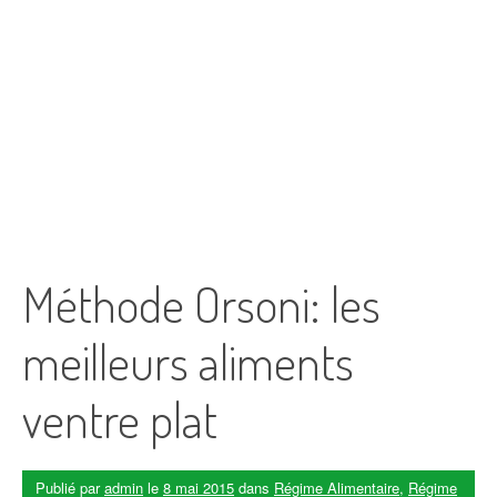
Méthode Orsoni: les
meilleurs aliments
ventre plat
Publié par
admin
le
8 mai 2015
dans
Régime Alimentaire
,
Régime