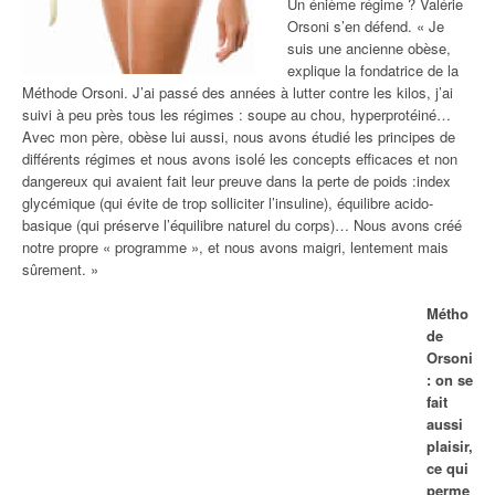
Un énième régime ? Valérie
Orsoni s’en défend. « Je
suis une ancienne obèse,
explique la fondatrice de la
Méthode Orsoni. J’ai passé des années à lutter contre les kilos, j’ai
suivi à peu près tous les régimes : soupe au chou, hyperprotéiné…
Avec mon père, obèse lui aussi, nous avons étudié les principes de
différents régimes et nous avons isolé les concepts efficaces et non
dangereux qui avaient fait leur preuve dans la perte de poids :index
glycémique (qui évite de trop solliciter l’insuline), équilibre acido-
basique (qui préserve l’équilibre naturel du corps)… Nous avons créé
notre propre « programme », et nous avons maigri, lentement mais
sûrement. »
Métho
de
Orsoni
: on se
fait
aussi
plaisir,
ce qui
perme