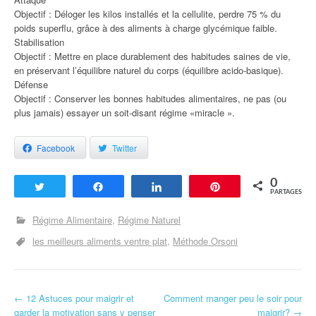
Objectif : Déloger les kilos installés et la cellulite, perdre 75 % du
poids superflu, grâce à des aliments à charge glycémique faible.
Stabilisation
Objectif : Mettre en place durablement des habitudes saines de vie,
en préservant l’équilibre naturel du corps (équilibre acido-basique).
Défense
Objectif : Conserver les bonnes habitudes alimentaires, ne pas (ou
plus jamais) essayer un soit-disant régime «miracle ».
Facebook
Twitter
0
Tweetez
Partagez
Partagez
Enregistrer
PARTAGES
Régime Alimentaire
Régime Naturel
les meilleurs aliments ventre plat
Méthode Orsoni
←
12 Astuces pour maigrir et
Comment manger peu le soir pour
Navigation d'article
garder la motivation sans y penser
maigrir?
→