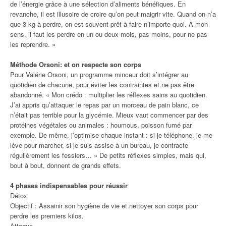
de l’énergie grâce à une sélection d’aliments bénéfiques. En
revanche, il est illusoire de croire qu’on peut maigrir vite. Quand on n’a
que 3 kg à perdre, on est souvent prêt à faire n’importe quoi. À mon
sens, il faut les perdre en un ou deux mois, pas moins, pour ne pas
les reprendre. »
Méthode Orsoni: et on respecte son corps
Pour Valérie Orsoni, un programme minceur doit s’intégrer au
quotidien de chacune, pour éviter les contraintes et ne pas être
abandonné. « Mon crédo : multiplier les réflexes sains au quotidien.
J’ai appris qu’attaquer le repas par un morceau de pain blanc, ce
n’était pas terrible pour la glycémie. Mieux vaut commencer par des
protéines végétales ou animales : houmous, poisson fumé par
exemple. De même, j’optimise chaque instant : si je téléphone, je me
lève pour marcher, si je suis assise à un bureau, je contracte
régulièrement les fessiers… » De petits réflexes simples, mais qui,
bout à bout, donnent de grands effets.
4 phases indispensables pour réussir
Détox
Objectif : Assainir son hygiène de vie et nettoyer son corps pour
perdre les premiers kilos.
Attaque