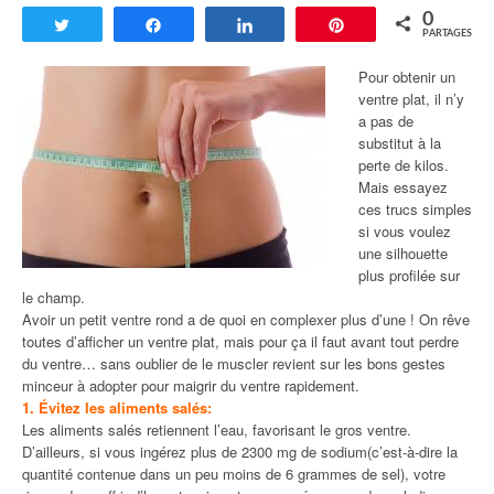
0
Tweetez
Partagez
Partagez
Enregistrer
PARTAGES
Pour obtenir un
ventre plat, il n’y
a pas de
substitut à la
perte de kilos.
Mais essayez
ces trucs simples
si vous voulez
une silhouette
plus profilée sur
le champ.
Avoir un petit ventre rond a de quoi en complexer plus d’une ! On rêve
toutes d’afficher un ventre plat, mais pour ça il faut avant tout perdre
du ventre… sans oublier de le muscler revient sur les bons gestes
minceur à adopter pour maigrir du ventre rapidement.
1. Évitez les aliments salés:
Les aliments salés retiennent l’eau, favorisant le gros ventre.
D’ailleurs, si vous ingérez plus de 2300 mg de sodium(c’est-à-dire la
quantité contenue dans un peu moins de 6 grammes de sel), votre