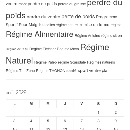
perdre du
ventre
perdre de poids
perdre du graisse
mincir
poids
perte de poids
perdre du ventre
Programme
Sportif Pour Maigrir
remise en forme
recettes régime naturel
régime
Régime Alimentaire
Régime Antoine
régime citron
Régime
Régime Fletcher
Régime Mayo
Régime de l’eau
Naturel
Régime Paléo
régime Scarsdale
Régimes naturels
sport
ventre plat
santé
Régime The Zone
Régime THONON
août 2026
L
M
M
J
V
S
D
1
2
3
4
5
6
7
8
9
10
11
12
13
14
15
16