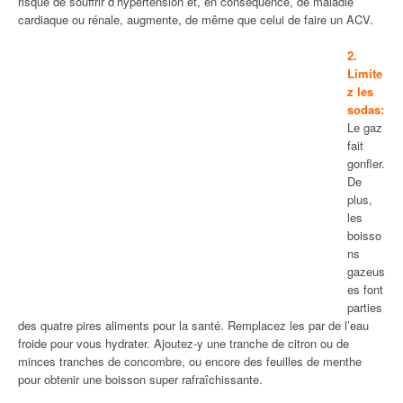
risque de souffrir d’hypertension et, en conséquence, de maladie
cardiaque ou rénale, augmente, de même que celui de faire un ACV.
2.
Limite
z les
sodas:
Le gaz
fait
gonfler.
De
plus,
les
boisso
ns
gazeus
es font
parties
des quatre pires aliments pour la santé. Remplacez les par de l’eau
froide pour vous hydrater. Ajoutez-y une tranche de citron ou de
minces tranches de concombre, ou encore des feuilles de menthe
pour obtenir une boisson super rafraîchissante.