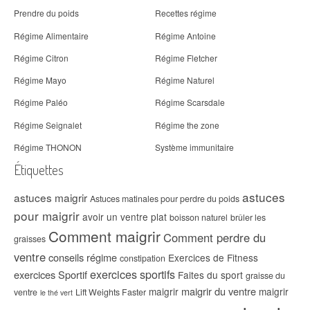
Prendre du poids
Recettes régime
Régime Alimentaire
Régime Antoine
Régime Citron
Régime Fletcher
Régime Mayo
Régime Naturel
Régime Paléo
Régime Scarsdale
Régime Seignalet
Régime the zone
Régime THONON
Système immunitaire
Étiquettes
astuces
astuces maigrir
Astuces matinales pour perdre du poids
pour maigrir
avoir un ventre plat
boisson naturel
brûler les
Comment maigrir
Comment perdre du
graisses
ventre
conseils régime
Exercices de Fitness
constipation
exercices sportifs
exercices Sportif
Faites du sport
graisse du
maigrir du ventre
maigrir
maigrir
ventre
Lift Weights Faster
le thé vert