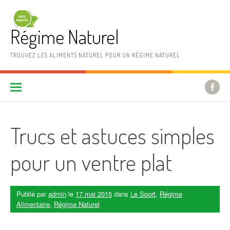
Aller au contenu
Régime Naturel
TROUVEZ LES ALIMENTS NATUREL POUR UN RÉGIME NATUREL
Trucs et astuces simples
pour un ventre plat
Publié par
admin
le
17 mai 2015
dans
Le Sport
,
Régime
Alimentaire
,
Régime Naturel