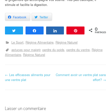
stimule et facilite la digestion.
Facebook
Twitter
0
Tweetez
Partagez
Partagez
Enregistrer
PARTAGES
Le Sport
Régime Alimentaire
Régime Naturel
astuces pour maigrir
perdre du poids
perdre du ventre
Régime
Alimentaire
Régime Naturel
←
Les efficasses aliments pour
Comment avoir un ventre plat sans
Navigation d'article
une ventre plat
effort?
→
Laisser un commentaire