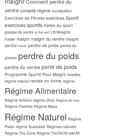
maigrir
Comment perdre du
ventre
conseils régime
constipation
exercices Sportif
Exercices de Fitness
exercices sportifs
Faites du sport
graisse du ventre
Lift Weights
le thé vert
maigrir du ventre
maigrir
maigrir
Faster
ventre
perdre de poids
perdre du
mincir
perdre du poids
graisse
perte de poids
perdre du ventre
Programme Sportif Pour Maigrir
recettes
remise en forme
régime naturel
régime
Régime Alimentaire
Régime Antoine
régime citron
Régime de l’eau
Régime Fletcher
Régime Mayo
Régime Naturel
Régime
Paléo
régime Scarsdale
Régimes naturels
santé
Régime The Zone
Régime THONON