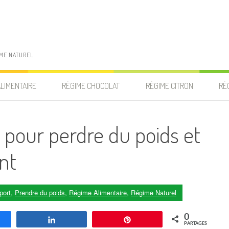
IME NATUREL
ALIMENTAIRE
RÉGIME CHOCOLAT
RÉGIME CITRON
RÉ
 pour perdre du poids et
nt
port
,
Prendre du poids
,
Régime Alimentaire
,
Régime Naturel
0
agez
Partagez
Enregistrer
PARTAGES