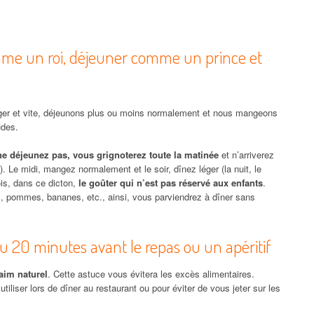
comme un roi, déjeuner comme un prince et
éger et vite, déjeunons plus ou moins normalement et nous mangeons
udes.
ne déjeunez pas, vous grignoterez toute la matinée
et n’arriverez
7). Le midi, mangez normalement et le soir, dînez léger (la nuit, le
ois, dans ce dicton,
le goûter qui n’est pas réservé aux enfants
.
s, pommes, bananes, etc., ainsi, vous parviendrez à dîner sans
u 20 minutes avant le repas ou un apéritif
aim naturel
. Cette astuce vous évitera les excès alimentaires.
utiliser lors de dîner au restaurant ou pour éviter de vous jeter sur les