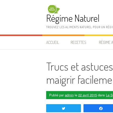
Aller au contenu
Régime Naturel
TROUVEZ LES ALIMENTS NATUREL POUR UN RÉG
ACCUEIL
RECETTES
RÉGIME 
Trucs et astuces
maigrir facileme
Publié par
admin
le
22 avril 2015
dans
Le S
Tweetez
Part