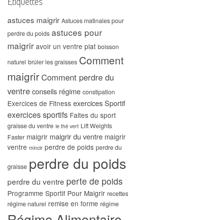
Étiquettes
astuces maigrir
Astuces matinales pour
astuces pour
perdre du poids
maigrir
avoir un ventre plat
boisson
Comment
naturel
brûler les graisses
maigrir
Comment perdre du
ventre
conseils régime
constipation
exercices Sportif
Exercices de Fitness
exercices sportifs
Faites du sport
graisse du ventre
Lift Weights
le thé vert
maigrir du ventre
maigrir
maigrir
Faster
ventre
perdre de poids
perdre du
mincir
perdre du poids
graisse
perte de poids
perdre du ventre
Programme Sportif Pour Maigrir
recettes
remise en forme
régime naturel
régime
Régime Alimentaire