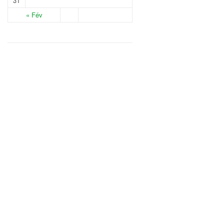
31
« Fév