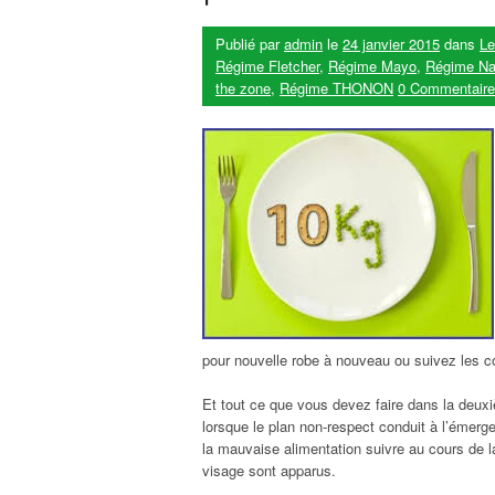
Publié par
admin
le
24 janvier 2015
dans
Le
Régime Fletcher
,
Régime Mayo
,
Régime Na
the zone
,
Régime THONON
0 Commentaire
pour nouvelle robe à nouveau ou suivez les co
Et tout ce que vous devez faire dans la deuxi
lorsque le plan non-respect conduit à l’émerg
la mauvaise alimentation suivre au cours de l
visage sont apparus.