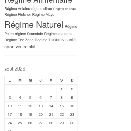
Régime Antoine
régime citron
Régime de l’eau
Régime Fletcher
Régime Mayo
Régime Naturel
Régime
Paléo
régime Scarsdale
Régimes naturels
santé
Régime The Zone
Régime THONON
sport
ventre plat
août 2026
L
M
M
J
V
S
D
1
2
3
4
5
6
7
8
9
10
11
12
13
14
15
16
17
18
19
20
21
22
23
24
25
26
27
28
29
30