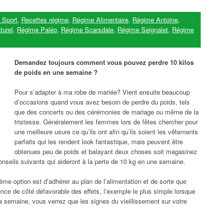
 Sport
,
Recettes régime
,
Régime Alimentaire
,
Régime Antoine
,
turel
,
Régime Paléo
,
Régime Scarsdale
,
Régime Seignalet
,
Régime
Demandez toujours comment vous pouvez perdre 10 kilos
de poids en une semaine ?
Pour s’adapter à ma robe de mariée? Vient ensuite beaucoup
d’occasions quand vous avez besoin de perdre du poids, tels
que des concerts ou des cérémonies de mariage ou même de la
tristesse. Généralement les femmes lors de fêtes chercher pour
une meilleure usure ce qu’ils ont afin qu’ils soient les vêtements
parfaits qui les rendent look fantastique, mais peuvent être
obtenues peu de poids et balayant deux choses soit magasinez
nseils suivants qui aideront à la perte de 10 kg en une semaine.
ème option est d’adhérer au plan de l’alimentation et de sorte que
ence de côté défavorable des effets, l’exemple le plus simple lorsque
a semaine, vous verrez que les signes du vieillissement sur votre