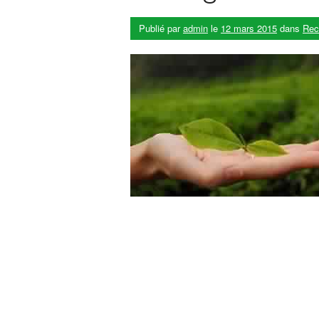
Publié par
admin
le
12 mars 2015
dans
Rec