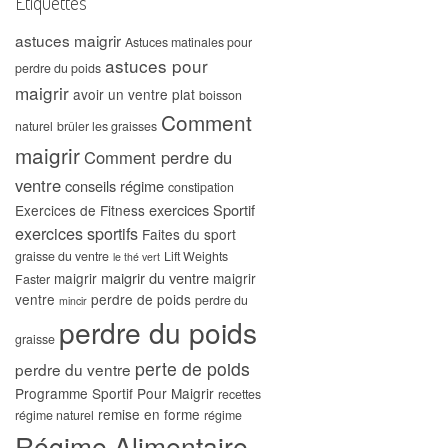
Étiquettes
astuces maigrir
Astuces matinales pour
astuces pour
perdre du poids
maigrir
avoir un ventre plat
boisson
Comment
naturel
brûler les graisses
maigrir
Comment perdre du
ventre
conseils régime
constipation
exercices Sportif
Exercices de Fitness
exercices sportifs
Faites du sport
graisse du ventre
Lift Weights
le thé vert
maigrir du ventre
maigrir
maigrir
Faster
ventre
perdre de poids
perdre du
mincir
perdre du poids
graisse
perte de poids
perdre du ventre
Programme Sportif Pour Maigrir
recettes
remise en forme
régime naturel
régime
Régime Alimentaire