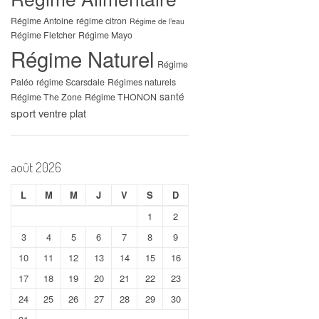
Régime Antoine
régime citron
Régime de l’eau
Régime Fletcher
Régime Mayo
Régime Naturel
Régime
Paléo
régime Scarsdale
Régimes naturels
santé
Régime The Zone
Régime THONON
sport
ventre plat
août 2026
L
M
M
J
V
S
D
1
2
3
4
5
6
7
8
9
10
11
12
13
14
15
16
17
18
19
20
21
22
23
24
25
26
27
28
29
30