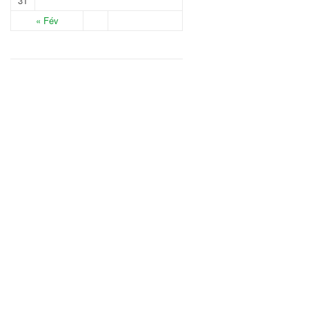
31
« Fév