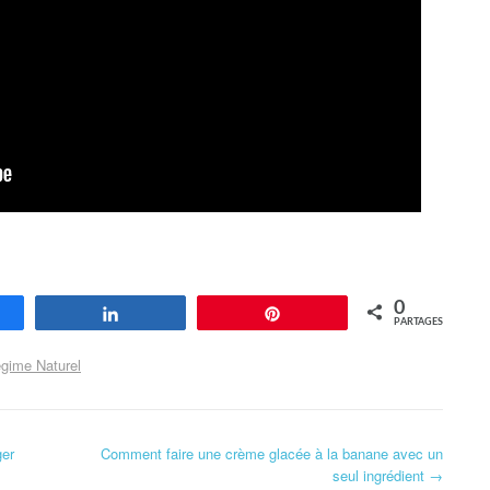
0
agez
Partagez
Enregistrer
PARTAGES
gime Naturel
ger
Comment faire une crème glacée à la banane avec un
seul ingrédient
→