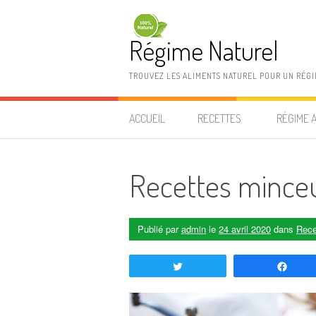
Aller au contenu
Régime Naturel
TROUVEZ LES ALIMENTS NATUREL POUR UN RÉG
ACCUEIL
RECETTES
RÉGIME 
Recettes minceur
Publié par
admin
le
24 avril 2020
dans
Rece
Tweetez
Part