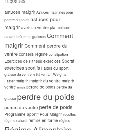
Étiquettes
astuces maigrir
Astuces matinales pour
astuces pour
perdre du poids
maigrir
avoir un ventre plat
boisson
Comment
naturel
brûler les graisses
maigrir
Comment perdre du
ventre
conseils régime
constipation
exercices Sportif
Exercices de Fitness
exercices sportifs
Faites du sport
graisse du ventre
Lift Weights
le thé vert
maigrir du ventre
maigrir
maigrir
Faster
ventre
perdre de poids
perdre du
mincir
perdre du poids
graisse
perte de poids
perdre du ventre
Programme Sportif Pour Maigrir
recettes
remise en forme
régime naturel
régime
Régime Alimentaire