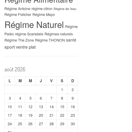
Régime Antoine
régime citron
Régime de l’eau
Régime Fletcher
Régime Mayo
Régime Naturel
Régime
Paléo
régime Scarsdale
Régimes naturels
santé
Régime The Zone
Régime THONON
sport
ventre plat
août 2026
L
M
M
J
V
S
D
1
2
3
4
5
6
7
8
9
10
11
12
13
14
15
16
17
18
19
20
21
22
23
24
25
26
27
28
29
30