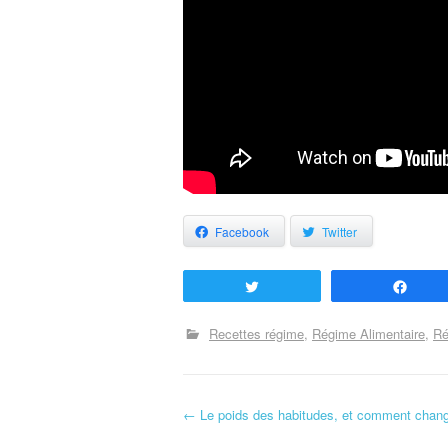
Facebook
Twitter
Tweetez
Part
Recettes régime
Régime Alimentaire
Ré
←
Le poids des habitudes, et comment chan
Navigation d'article