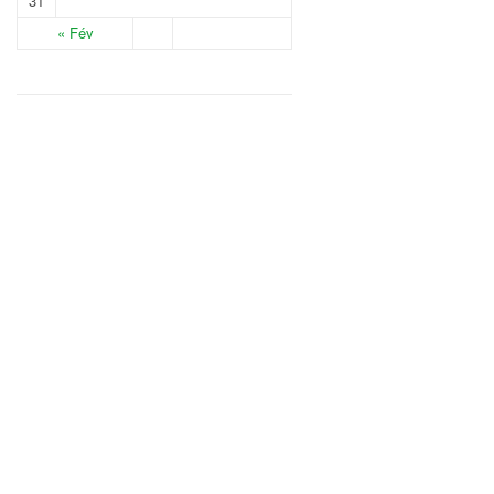
31
« Fév