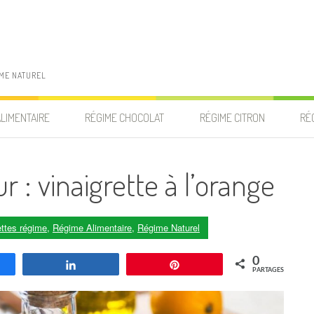
IME NATUREL
ALIMENTAIRE
RÉGIME CHOCOLAT
RÉGIME CITRON
RÉ
 : vinaigrette à l’orange
ttes régime
,
Régime Alimentaire
,
Régime Naturel
0
agez
Partagez
Enregistrer
PARTAGES