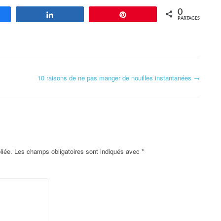
0
agez
Partagez
Enregistrer
PARTAGES
10 raisons de ne pas manger de nouilles instantanées
→
liée.
Les champs obligatoires sont indiqués avec
*