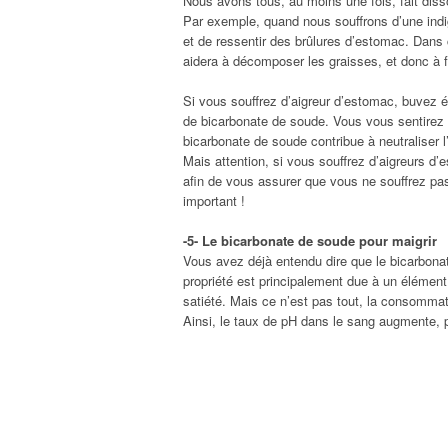
Nous avons tous, au moins une fois, fait dis
Par exemple, quand nous souffrons d’une indige
et de ressentir des brûlures d’estomac. Dans
aidera à décomposer les graisses, et donc à fac
Si vous souffrez d’aigreur d’estomac, buvez é
de bicarbonate de soude. Vous vous sentirez 
bicarbonate de soude contribue à neutraliser l’
Mais attention, si vous souffrez d’aigreurs d
afin de vous assurer que vous ne souffrez pa
important !
-5- Le bicarbonate de soude pour maigrir
Vous avez déjà entendu dire que le bicarbonat
propriété est principalement due à un élément
satiété. Mais ce n’est pas tout, la consommat
Ainsi, le taux de pH dans le sang augmente, pe