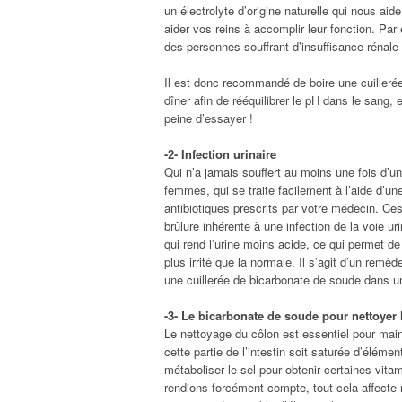
un électrolyte d’origine naturelle qui nous aide
aider vos reins à accomplir leur fonction. Par
des personnes souffrant d’insuffisance rénale s
Il est donc recommandé de boire une cuilleré
dîner afin de rééquilibrer le pH dans le sang,
peine d’essayer !
-2- Infection urinaire
Qui n’a jamais souffert au moins une fois d’un
femmes, qui se traite facilement à l’aide d’u
antibiotiques prescrits par votre médecin. Ce
brûlure inhérente à une infection de la voie u
qui rend l’urine moins acide, ce qui permet de
plus irrité que la normale. Il s’agit d’un remè
une cuillerée de bicarbonate de soude dans un 
-3- Le bicarbonate de soude pour nettoyer 
Le nettoyage du côlon est essentiel pour maint
cette partie de l’intestin soit saturée d’élém
métaboliser le sel pour obtenir certaines vi
rendions forcément compte, tout cela affecte