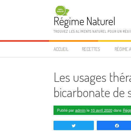
Aller au contenu
Régime Naturel
TROUVEZ LES ALIMENTS NATUREL POUR UN RÉG
ACCUEIL
RECETTES
RÉGIME 
Les usages thér
bicarbonate de 
Publié par
admin
le
10 avril 2020
dans
Régi
Tweetez
Part