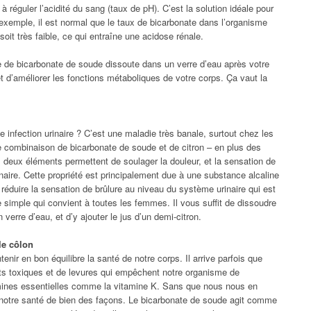
 à réguler l’acidité du sang (taux de pH). C’est la solution idéale pour
 exemple, il est normal que le taux de bicarbonate dans l’organisme
oit très faible, ce qui entraîne une acidose rénale.
e de bicarbonate de soude dissoute dans un verre d’eau après votre
 et d’améliorer les fonctions métaboliques de votre corps. Ça vaut la
e infection urinaire ? C’est une maladie très banale, surtout chez les
ne combinaison de bicarbonate de soude et de citron – en plus des
s deux éléments permettent de soulager la douleur, et la sensation de
rinaire. Cette propriété est principalement due à une substance alcaline
 réduire la sensation de brûlure au niveau du système urinaire qui est
de simple qui convient à toutes les femmes. Il vous suffit de dissoudre
verre d’eau, et d’y ajouter le jus d’un demi-citron.
le côlon
enir en bon équilibre la santé de notre corps. Il arrive parfois que
ents toxiques et de levures qui empêchent notre organisme de
tamines essentielles comme la vitamine K. Sans que nous nous en
 notre santé de bien des façons. Le bicarbonate de soude agit comme