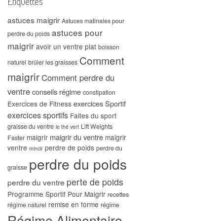
Étiquettes
astuces maigrir
Astuces matinales pour
astuces pour
perdre du poids
maigrir
avoir un ventre plat
boisson
Comment
naturel
brûler les graisses
maigrir
Comment perdre du
ventre
conseils régime
constipation
exercices Sportif
Exercices de Fitness
exercices sportifs
Faites du sport
graisse du ventre
Lift Weights
le thé vert
maigrir du ventre
maigrir
maigrir
Faster
ventre
perdre de poids
perdre du
mincir
perdre du poids
graisse
perte de poids
perdre du ventre
Programme Sportif Pour Maigrir
recettes
remise en forme
régime naturel
régime
Régime Alimentaire