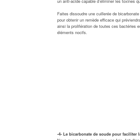
un anti-acide capable d’éliminer les toxines q
Faites dissoudre une cuillerée de bicarbonat
pour obtenir un remède efficace qui préviendra
ainsi la prolifération de toutes ces bactéries
éléments nocifs.
-4- Le bicarbonate de soude pour faciliter 