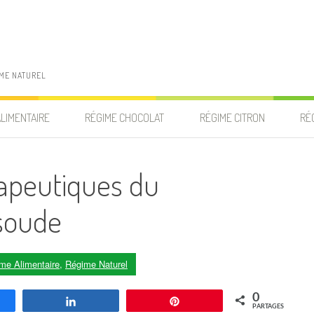
IME NATUREL
ALIMENTAIRE
RÉGIME CHOCOLAT
RÉGIME CITRON
RÉ
apeutiques du
soude
me Alimentaire
,
Régime Naturel
0
agez
Partagez
Enregistrer
PARTAGES