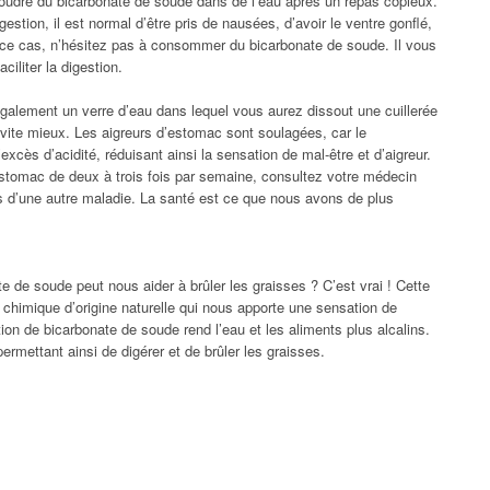
soudre du bicarbonate de soude dans de l’eau après un repas copieux.
stion, il est normal d’être pris de nausées, d’avoir le ventre gonflé,
 ce cas, n’hésitez pas à consommer du bicarbonate de soude. Il vous
iliter la digestion.
galement un verre d’eau dans lequel vous aurez dissout une cuillerée
vite mieux. Les aigreurs d’estomac sont soulagées, car le
excès d’acidité, réduisant ainsi la sensation de mal-être et d’aigreur.
’estomac de deux à trois fois par semaine, consultez votre médecin
s d’une autre maladie. La santé est ce que nous avons de plus
e de soude peut nous aider à brûler les graisses ? C’est vrai ! Cette
 chimique d’origine naturelle qui nous apporte une sensation de
ion de bicarbonate de soude rend l’eau et les aliments plus alcalins.
rmettant ainsi de digérer et de brûler les graisses.