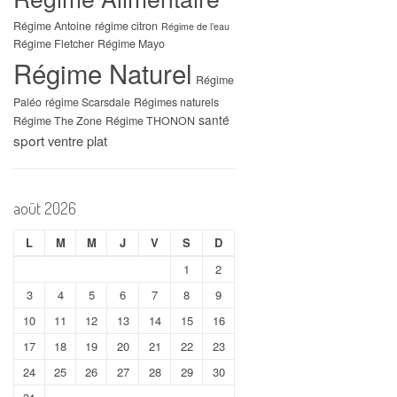
Régime Antoine
régime citron
Régime de l’eau
Régime Fletcher
Régime Mayo
Régime Naturel
Régime
Paléo
régime Scarsdale
Régimes naturels
santé
Régime The Zone
Régime THONON
sport
ventre plat
août 2026
L
M
M
J
V
S
D
1
2
3
4
5
6
7
8
9
10
11
12
13
14
15
16
17
18
19
20
21
22
23
24
25
26
27
28
29
30