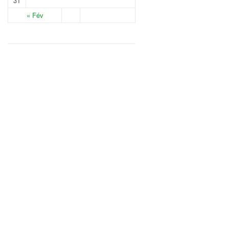
31
« Fév