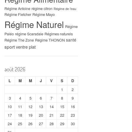
Régime Antoine
régime citron
Régime de l’eau
Régime Fletcher
Régime Mayo
Régime Naturel
Régime
Paléo
régime Scarsdale
Régimes naturels
santé
Régime The Zone
Régime THONON
sport
ventre plat
août 2026
L
M
M
J
V
S
D
1
2
3
4
5
6
7
8
9
10
11
12
13
14
15
16
17
18
19
20
21
22
23
24
25
26
27
28
29
30