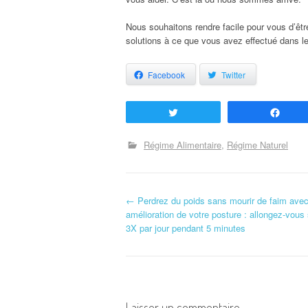
Nous souhaitons rendre facile pour vous d’êtr
solutions à ce que vous avez effectué dans 
Facebook
Twitter
Tweetez
Part
Régime Alimentaire
Régime Naturel
←
Perdrez du poids sans mourir de faim ave
Navigation d'article
amélioration de votre posture : allongez-vou
3X par jour pendant 5 minutes
Laisser un commentaire