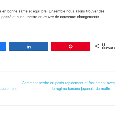
e en bonne santé et équilibré! Ensemble nous allons trouver des
le passé et aussi mettre en œuvre de nouveaux changements.
0
agez
Partagez
Enregistrer
PARTAGES
c
Comment perdre du poids rapidement et facilement avec
s seulement
le régime banane japonais du matin
→