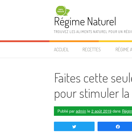
Aller au contenu
Régime Naturel
TROUVEZ LES ALIMENTS NATUREL POUR UN RÉG
ACCUEIL
RECETTES
RÉGIME 
Faites cette seu
pour stimuler la
Publié par
admin
le
2 août 2019
dans
Régim
Tweetez
Part