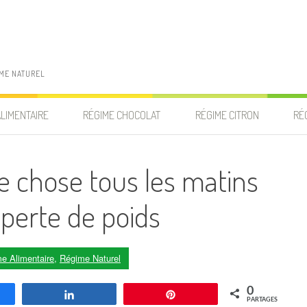
IME NATUREL
ALIMENTAIRE
RÉGIME CHOCOLAT
RÉGIME CITRON
RÉ
le chose tous les matins
 perte de poids
e Alimentaire
,
Régime Naturel
0
agez
Partagez
Enregistrer
PARTAGES