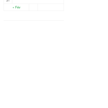
31
« Fév