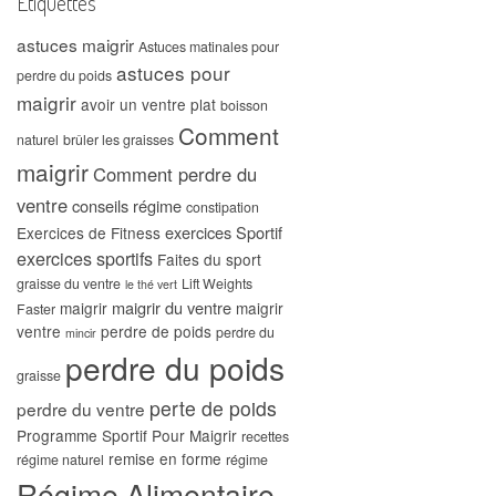
Étiquettes
astuces maigrir
Astuces matinales pour
astuces pour
perdre du poids
maigrir
avoir un ventre plat
boisson
Comment
naturel
brûler les graisses
maigrir
Comment perdre du
ventre
conseils régime
constipation
exercices Sportif
Exercices de Fitness
exercices sportifs
Faites du sport
graisse du ventre
Lift Weights
le thé vert
maigrir du ventre
maigrir
maigrir
Faster
ventre
perdre de poids
perdre du
mincir
perdre du poids
graisse
perte de poids
perdre du ventre
Programme Sportif Pour Maigrir
recettes
remise en forme
régime naturel
régime
Régime Alimentaire