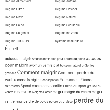
Régime Alimentaire
Régime Antoine
Régime Citron
Régime Fletcher
Régime Mayo
Régime Naturel
Régime Paléo
Régime Scarsdale
Régime Seignalet
Régime the zone
Régime THONON
Système immunitaire
Étiquettes
astuces
astuces maigrir
Astuces matinales pour perdre du poids
pour maigrir
avoir un ventre plat
boisson naturel
brûler les
Comment maigrir
Comment perdre du
graisses
ventre
conseils régime
Exercices de Fitness
constipation
exercices sportifs
exercices Sportif
Faites du sport
graisse du
maigrir du ventre
maigrir
maigrir
ventre
Lift Weights Faster
le thé vert
perdre du
ventre
perdre de poids
perdre du graisse
mincir