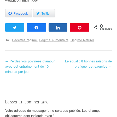
www.ncbi.nlm.nih.gov
Facebook
Twitter
0
Tweetez
Partagez
Partagez
Enregistrer
PARTAGES
Recettes régime
Régime Alimentaire
Régime Naturel
←
Perdez vos poignées d’amour
Le squat : 8 bonnes raisons de
Navigation d'article
avec cet entraînement de 10
pratiquer cet exercice
→
minutes par jour
Laisser un commentaire
Votre adresse de messagerie ne sera pas publiée.
Les champs
obligatoires sont indiqués avec
*