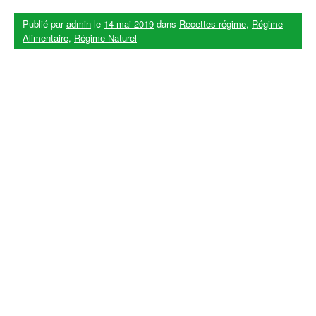
Publié par
admin
le
14 mai 2019
dans
Recettes régime
,
Régime
Alimentaire
,
Régime Naturel