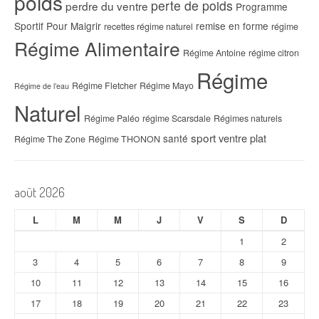
poids
perte de poids
perdre du ventre
Programme
Sportif Pour Maigrir
remise en forme
recettes régime naturel
régime
Régime Alimentaire
Régime Antoine
régime citron
Régime
Régime Fletcher
Régime Mayo
Régime de l’eau
Naturel
Régime Paléo
régime Scarsdale
Régimes naturels
sport
ventre plat
santé
Régime The Zone
Régime THONON
août 2026
L
M
M
J
V
S
D
1
2
3
4
5
6
7
8
9
10
11
12
13
14
15
16
17
18
19
20
21
22
23