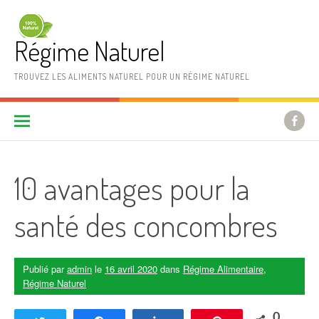
Aller au contenu
Régime Naturel
TROUVEZ LES ALIMENTS NATUREL POUR UN RÉGIME NATUREL
10 avantages pour la
santé des concombres
Publié par
admin
le
16 avril 2020
dans
Régime Alimentaire
,
Régime Naturel
0