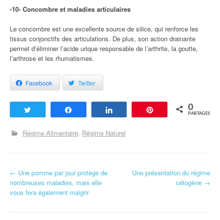
-10- Concombre et maladies articulaires
Le concombre est une excellente source de silice, qui renforce les
tissus conjonctifs des articulations. De plus, son action drainante
permet d’éliminer l’acide urique responsable de l’arthrite, la goutte,
l’arthrose et les rhumatismes.
Facebook
Twitter
0
Tweetez
Partagez
Partagez
Enregistrer
PARTAGES
Régime Alimentaire
Régime Naturel
←
Une pomme par jour protège de
Une présentation du régime
Navigation d'article
nombreuses maladies, mais elle
cétogène
→
vous fera également maigrir