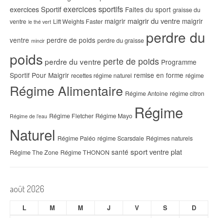
exercices sportifs
exercices Sportif
Faites du sport
graisse du
maigrir du ventre
maigrir
maigrir
ventre
Lift Weights Faster
le thé vert
perdre du
ventre
perdre de poids
perdre du graisse
mincir
poids
perte de poids
perdre du ventre
Programme
Sportif Pour Maigrir
remise en forme
recettes régime naturel
régime
Régime Alimentaire
Régime Antoine
régime citron
Régime
Régime Fletcher
Régime Mayo
Régime de l’eau
Naturel
Régime Paléo
régime Scarsdale
Régimes naturels
sport
ventre plat
santé
Régime The Zone
Régime THONON
août 2026
L
M
M
J
V
S
D