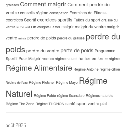
Comment maigrir
Comment perdre du
graisses
ventre
conseils régime
Exercices de Fitness
constipation
exercices sportifs
exercices Sportif
Faites du sport
graisse du
maigrir du ventre
maigrir
maigrir
ventre
Lift Weights Faster
le thé vert
perdre du
ventre
perdre de poids
perdre du graisse
mincir
poids
perte de poids
perdre du ventre
Programme
Sportif Pour Maigrir
remise en forme
recettes régime naturel
régime
Régime Alimentaire
Régime Antoine
régime citron
Régime
Régime Fletcher
Régime Mayo
Régime de l’eau
Naturel
Régime Paléo
régime Scarsdale
Régimes naturels
sport
ventre plat
santé
Régime The Zone
Régime THONON
août 2026