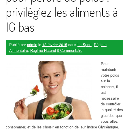
privilégiez les aliments à
IG bas
Publié par
admin
le
18 février 2015
dans
Le Sport
,
Régime
Alimentaire
,
Régime Naturel
0 Commentaire
Pour
maintenir
votre poids
sur la
balance, il
est
nécessaire
de contrôler
la qualité des
glucides que
vous allez
consommer, et de les choisir en fonction de leur Indice Glycémique.