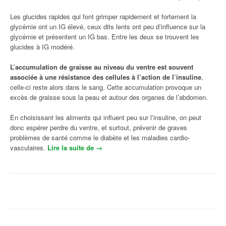
Les glucides rapides qui font grimper rapidement et fortement la
glycémie ont un IG élevé, ceux dits lents ont peu d’influence sur la
glycémie et présentent un IG bas. Entre les deux se trouvent les
glucides à IG modéré.
L’accumulation de graisse au niveau du ventre est souvent
associée à une résistance des cellules à l’action de l’insuline
,
celle-ci reste alors dans le sang. Cette accumulation provoque un
excès de graisse sous la peau et autour des organes de l’abdomen.
En choisissant les aliments qui influent peu sur l’insuline, on peut
donc espérer perdre du ventre, et surtout, prévenir de graves
problèmes de santé comme le diabète et les maladies cardio-
vasculaires.
Lire la suite de
« Habitudes alimentaires pour perdre du
→
poids : privilégiez les aliments à IG bas »