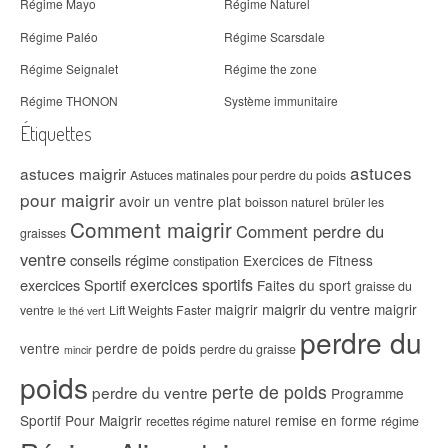
Régime Mayo
Régime Naturel
Régime Paléo
Régime Scarsdale
Régime Seignalet
Régime the zone
Régime THONON
Système immunitaire
Étiquettes
astuces
astuces maigrir
Astuces matinales pour perdre du poids
pour maigrir
avoir un ventre plat
boisson naturel
brûler les
Comment maigrir
Comment perdre du
graisses
ventre
conseils régime
Exercices de Fitness
constipation
exercices sportifs
exercices Sportif
Faites du sport
graisse du
maigrir du ventre
maigrir
maigrir
ventre
Lift Weights Faster
le thé vert
perdre du
ventre
perdre de poids
perdre du graisse
mincir
poids
perte de poids
perdre du ventre
Programme
Sportif Pour Maigrir
remise en forme
recettes régime naturel
régime