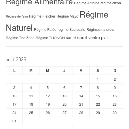
Régime Alimentaire
Régime Antoine
régime citron
Régime
Régime Fletcher
Régime Mayo
Régime de l’eau
Naturel
Régime Paléo
régime Scarsdale
Régimes naturels
sport
ventre plat
santé
Régime The Zone
Régime THONON
août 2026
L
M
M
J
V
S
D
1
2
3
4
5
6
7
8
9
10
11
12
13
14
15
16
17
18
19
20
21
22
23
24
25
26
27
28
29
30
31