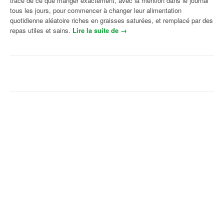
trace de ce que manger exactement, avec la mention dans le journal
tous les jours, pour commencer à changer leur alimentation
quotidienne aléatoire riches en graisses saturées, et remplacé par des
repas utiles et sains.
Lire la suite de
« Boissons chaudes pour réduire
→
la graisse des fesses
efficacement »