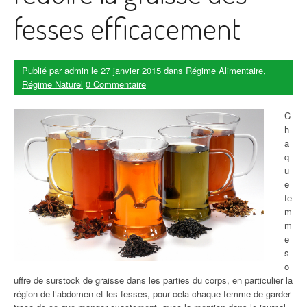
fesses efficacement
Publié par
admin
le
27 janvier 2015
dans
Régime Alimentaire
,
Régime Naturel
0 Commentaire
C
h
a
q
u
e
fe
m
m
e
s
o
uffre de surstock de graisse dans les parties du corps, en particulier la
région de l’abdomen et les fesses, pour cela chaque femme de garder