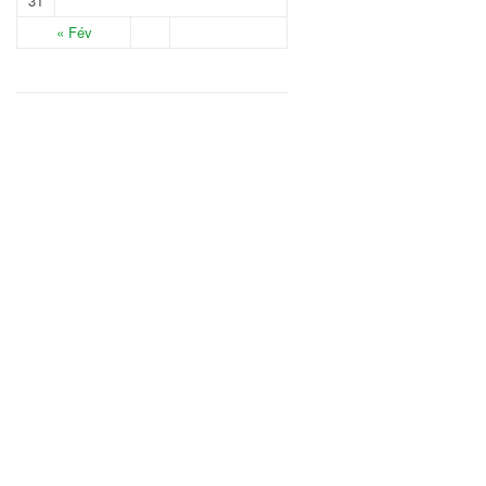
31
« Fév