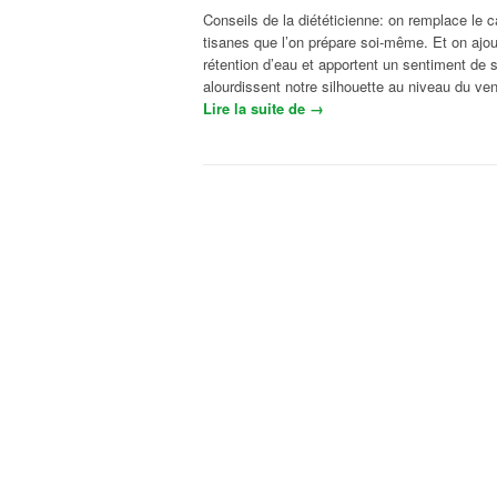
Conseils de la diététicienne: on remplace le 
tisanes que l’on prépare soi-même. Et on ajou
rétention d’eau et apportent un sentiment de s
alourdissent notre silhouette au niveau du ven
Lire la suite de
« Les efficasses aliments p
→