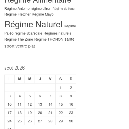
Régime Antoine
régime citron
Régime de l’eau
Régime Fletcher
Régime Mayo
Régime Naturel
Régime
Paléo
régime Scarsdale
Régimes naturels
santé
Régime The Zone
Régime THONON
sport
ventre plat
août 2026
L
M
M
J
V
S
D
1
2
3
4
5
6
7
8
9
10
11
12
13
14
15
16
17
18
19
20
21
22
23
24
25
26
27
28
29
30