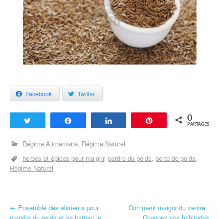
Facebook
Twitter
0
Tweetez
Partagez
Partagez
Enregistrer
PARTAGES
Régime Alimentaire
Régime Naturel
herbes et épices pour maigrir
perdre du poids
perte de poids
Régime Naturel
←
Ensemble des aliments pour
Comment maigrir du ventre :
Navigation d'article
prendre du poids et se battent le
Changez vos habitudes