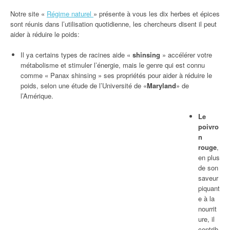
Notre site «
Régime naturel
» présente à vous les dix herbes et épices
sont réunis dans l’utilisation quotidienne, les chercheurs disent il peut
aider à réduire le poids:
Il ya certains types de racines aide «
shinsing
» accélérer votre
métabolisme et stimuler l’énergie, mais le genre qui est connu
comme « Panax shinsing » ses propriétés pour aider à réduire le
poids, selon une étude de l’Université de «
Maryland
» de
l’Amérique.
Le
poivro
n
rouge
,
en plus
de son
saveur
piquant
e à la
nourrit
ure, il
contrib