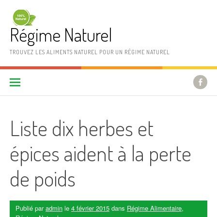
Aller au contenu
Régime Naturel
TROUVEZ LES ALIMENTS NATUREL POUR UN RÉGIME NATUREL
Liste dix herbes et
épices aident à la perte
de poids
Publié par
admin
le
4 février 2015
dans
Régime Alimentaire
,