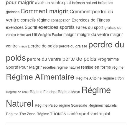
pour maigrir
avoir un ventre plat
boisson naturel
brûler les
Comment maigrir
Comment perdre du
graisses
ventre
conseils régime
Exercices de Fitness
constipation
exercices sportifs
exercices Sportif
Faites du sport
graisse du
maigrir du ventre
maigrir
maigrir
ventre
Lift Weights Faster
le thé vert
perdre du
ventre
perdre de poids
perdre du graisse
mincir
poids
perte de poids
perdre du ventre
Programme
Sportif Pour Maigrir
remise en forme
recettes régime naturel
régime
Régime Alimentaire
Régime Antoine
régime citron
Régime
Régime Fletcher
Régime Mayo
Régime de l’eau
Naturel
Régime Paléo
régime Scarsdale
Régimes naturels
sport
ventre plat
santé
Régime The Zone
Régime THONON