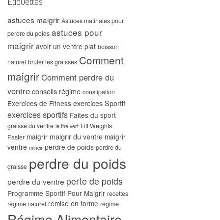
Étiquettes
astuces maigrir
Astuces matinales pour
astuces pour
perdre du poids
maigrir
avoir un ventre plat
boisson
Comment
naturel
brûler les graisses
maigrir
Comment perdre du
ventre
conseils régime
constipation
exercices Sportif
Exercices de Fitness
exercices sportifs
Faites du sport
graisse du ventre
Lift Weights
le thé vert
maigrir du ventre
maigrir
maigrir
Faster
ventre
perdre de poids
perdre du
mincir
perdre du poids
graisse
perte de poids
perdre du ventre
Programme Sportif Pour Maigrir
recettes
remise en forme
régime naturel
régime
Régime Alimentaire