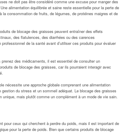
sses ne doit pas être considéré comme une excuse pour manger des
ne alimentation équilibrée et saine reste essentielle pour la perte de
e à la consommation de fruits, de légumes, de protéines maigres et de
oduits de blocage des graisses peuvent entraîner des effets
stinaux, des flatulences, des diarrhées ou des carences
un professionnel de la santé avant d’utiliser ces produits pour évaluer
 prenez des médicaments, il est essentiel de consulter un
produits de blocage des graisses, car ils pourraient interagir avec
é.
ble nécessite une approche globale comprenant une alimentation
une gestion du stress et un sommeil adéquat. Le blocage des graisses
on unique, mais plutôt comme un complément à un mode de vie sain.
t pour ceux qui cherchent à perdre du poids, mais il est important de
agique pour la perte de poids. Bien que certains produits de blocage