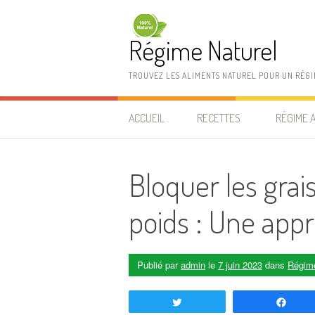
Aller au contenu
Régime Naturel
TROUVEZ LES ALIMENTS NATUREL POUR UN RÉG
ACCUEIL
RECETTES
RÉGIME 
Bloquer les grai
poids : Une appr
Publié par
admin
le
7 juin 2023
dans
Régime
Tweetez
Part