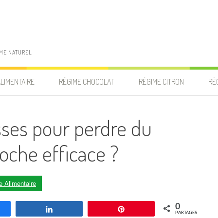
IME NATUREL
ALIMENTAIRE
RÉGIME CHOCOLAT
RÉGIME CITRON
RÉ
sses pour perdre du
oche efficace ?
 Alimentaire
0
agez
Partagez
Enregistrer
PARTAGES