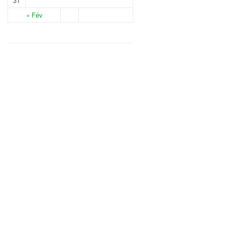
31
« Fév