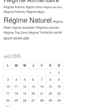
Régime Antoine
régime citron
Régime de l’eau
Régime Fletcher
Régime Mayo
Régime Naturel
Régime
Paléo
régime Scarsdale
Régimes naturels
santé
Régime The Zone
Régime THONON
sport
ventre plat
août 2026
L
M
M
J
V
S
D
1
2
3
4
5
6
7
8
9
10
11
12
13
14
15
16
17
18
19
20
21
22
23
24
25
26
27
28
29
30