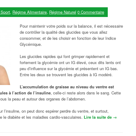
 Sport
,
Régime Alimentaire
,
Régime Naturel
0 Commentaire
Pour maintenir votre poids sur la balance, il est nécessaire
de contrôler la qualité des glucides que vous allez
consommer, et de les choisir en fonction de leur Indice
Glycémique.
Les glucides rapides qui font grimper rapidement et
fortement la glycémie ont un IG élevé, ceux dits lents ont
peu d’influence sur la glycémie et présentent un IG bas.
Entre les deux se trouvent les glucides à IG modéré.
L’accumulation de graisse au niveau du ventre est
les à l’action de l’insuline
, celle-ci reste alors dans le sang. Cette
ous la peau et autour des organes de l’abdomen.
r l’insuline, on peut donc espérer perdre du ventre, et surtout,
le diabète et les maladies cardio-vasculaires.
Lire la suite de
« Habitudes 
→