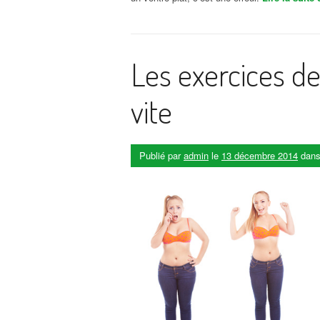
Les exercices de
vite
Publié par
admin
le
13 décembre 2014
dan