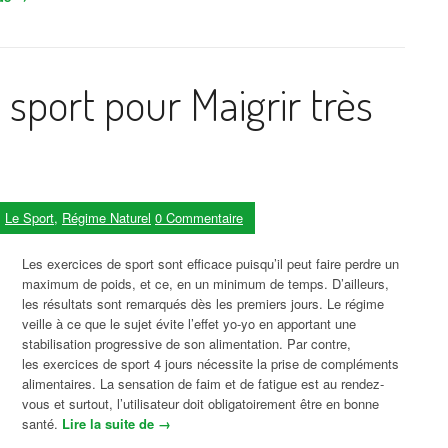
 sport pour Maigrir très
s
Le Sport
,
Régime Naturel
0 Commentaire
Les exercices de sport sont efficace puisqu’il peut faire perdre un
maximum de poids, et ce, en un minimum de temps. D’ailleurs,
les résultats sont remarqués dès les premiers jours. Le régime
veille à ce que le sujet évite l’effet yo-yo en apportant une
stabilisation progressive de son alimentation. Par contre,
les exercices de sport 4 jours nécessite la prise de compléments
alimentaires. La sensation de faim et de fatigue est au rendez-
vous et surtout, l’utilisateur doit obligatoirement être en bonne
santé.
Lire la suite de
« Les exercices de sport pour Maigrir très vite 
→