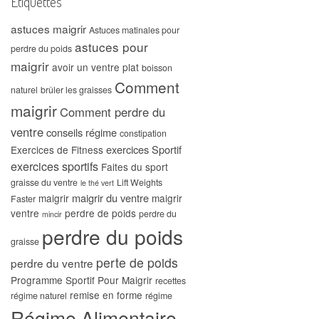
Étiquettes
astuces maigrir
Astuces matinales pour
astuces pour
perdre du poids
maigrir
avoir un ventre plat
boisson
Comment
naturel
brûler les graisses
maigrir
Comment perdre du
ventre
conseils régime
constipation
exercices Sportif
Exercices de Fitness
exercices sportifs
Faites du sport
graisse du ventre
Lift Weights
le thé vert
maigrir du ventre
maigrir
maigrir
Faster
ventre
perdre de poids
perdre du
mincir
perdre du poids
graisse
perte de poids
perdre du ventre
Programme Sportif Pour Maigrir
recettes
remise en forme
régime naturel
régime
Régime Alimentaire