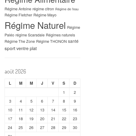
Régime Antoine
régime citron
Régime de l’eau
Régime Fletcher
Régime Mayo
Régime Naturel
Régime
Paléo
régime Scarsdale
Régimes naturels
santé
Régime The Zone
Régime THONON
sport
ventre plat
août 2026
L
M
M
J
V
S
D
1
2
3
4
5
6
7
8
9
10
11
12
13
14
15
16
17
18
19
20
21
22
23
24
25
26
27
28
29
30