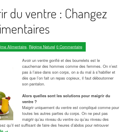
r du ventre : Changez
limentaires
ime Alimentaire
,
Régime Naturel
0 Commentaire
Avoir un ventre gonflé et des bourrelets est le
cauchemar des hommes comme des femmes. On n’est
pas à l’aise dans son corps, on a du mal à s’habiller et
dès que l’on fait un repas copieux, il faut déboutonner
son pantalon.
Alors quelles sont les solutions pour maigrir du
ventre ?
Maigrir uniquement du ventre est compliqué comme pour
toutes les autres parties du corps. On ne peut pas
maigrir qu’au niveau du ventre ou qu’au niveau des
ez qu’il est suffisant de faire des heures d’abdos pour retrouver
 de
« Comment maigrir du ventre : Changez vos habitudes alimentaires »
→