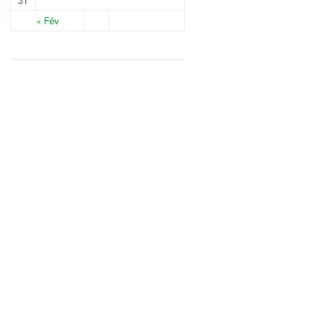
31
« Fév