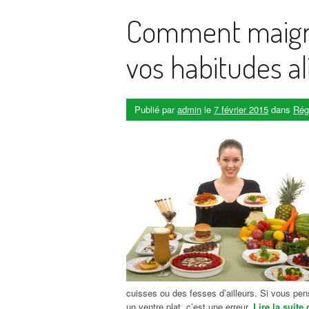
Comment maigri
vos habitudes a
Publié par
admin
le
7 février 2015
dans
Rég
cuisses ou des fesses d’ailleurs. Si vous pens
un ventre plat, c’est une erreur.
Lire la suite