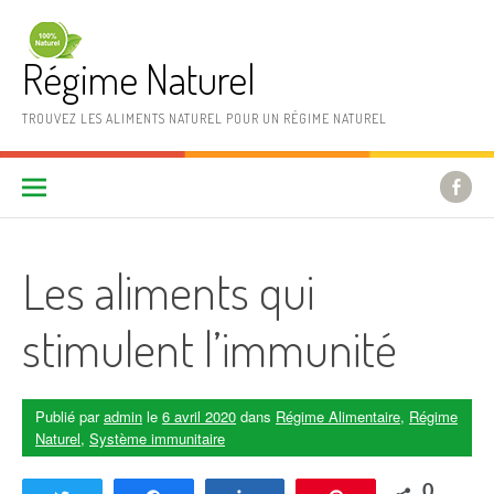
Aller au contenu
Régime Naturel
TROUVEZ LES ALIMENTS NATUREL POUR UN RÉGIME NATUREL
Les aliments qui
stimulent l’immunité
Publié par
admin
le
6 avril 2020
dans
Régime Alimentaire
,
Régime
Naturel
,
Système immunitaire
0