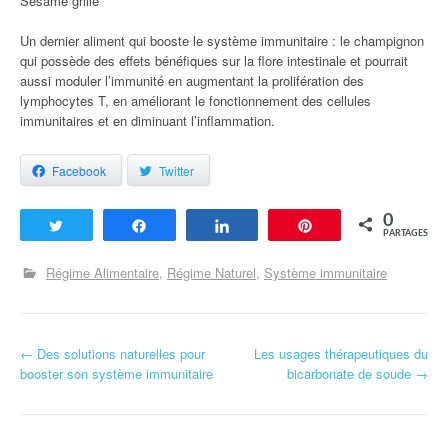
Sésame grillé
Un dernier aliment qui booste le système immunitaire : le champignon
qui possède des effets bénéfiques sur la flore intestinale et pourrait
aussi moduler l’immunité en augmentant la prolifération des
lymphocytes T, en améliorant le fonctionnement des cellules
immunitaires et en diminuant l’inflammation.
Facebook
Twitter
0
Tweetez
Partagez
Partagez
Enregistrer
PARTAGES
Régime Alimentaire
Régime Naturel
Système immunitaire
←
Des solutions naturelles pour
Les usages thérapeutiques du
Navigation d'article
booster son système immunitaire
bicarbonate de soude
→