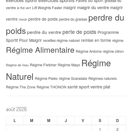
exercices sportifs
exercices Sportif
Faites du sport
graisse du
maigrir du ventre
maigrir
maigrir
ventre
Lift Weights Faster
le thé vert
perdre du
ventre
perdre de poids
perdre du graisse
mincir
poids
perte de poids
perdre du ventre
Programme
Sportif Pour Maigrir
remise en forme
recettes régime naturel
régime
Régime Alimentaire
Régime Antoine
régime citron
Régime
Régime Fletcher
Régime Mayo
Régime de l’eau
Naturel
Régime Paléo
régime Scarsdale
Régimes naturels
sport
ventre plat
santé
Régime The Zone
Régime THONON
août 2026
L
M
M
J
V
S
D
1
2