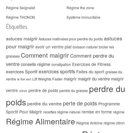
Régime Seignalet
Régime the zone
Régime THONON
Système immunitaire
Étiquettes
astuces
astuces maigrir
Astuces matinales pour perdre du poids
pour maigrir
avoir un ventre plat
boisson naturel
brûler les
Comment maigrir
Comment perdre du
graisses
ventre
conseils régime
Exercices de Fitness
constipation
exercices sportifs
exercices Sportif
Faites du sport
graisse du
maigrir du ventre
maigrir
maigrir
ventre
Lift Weights Faster
le thé vert
perdre du
ventre
perdre de poids
perdre du graisse
mincir
poids
perte de poids
perdre du ventre
Programme
Sportif Pour Maigrir
remise en forme
recettes régime naturel
régime
Régime Alimentaire
Régime Antoine
régime citron