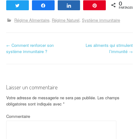
0
Tweetez
Partagez
Partagez
Enregistrer
PARTAGES
Régime Alimentaire
Régime Naturel
Système immunitaire
←
Comment renforcer son
Les aliments qui stimulent
Navigation d'article
système immunitaire ?
l’immunité
→
Laisser un commentaire
Votre adresse de messagerie ne sera pas publiée.
Les champs
obligatoires sont indiqués avec
*
Commentaire