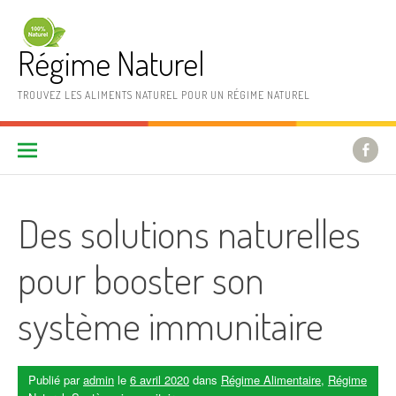
Aller au contenu
Régime Naturel
TROUVEZ LES ALIMENTS NATUREL POUR UN RÉGIME NATUREL
Des solutions naturelles
pour booster son
système immunitaire
Publié par
admin
le
6 avril 2020
dans
Régime Alimentaire
,
Régime