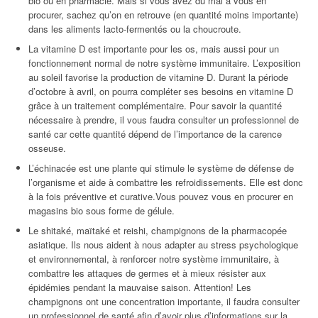
bio ou en pharmacie. Mais si vous avez du mal à vous en
procurer, sachez qu’on en retrouve (en quantité moins importante)
dans les aliments lacto-fermentés ou la choucroute.
La vitamine D est importante pour les os, mais aussi pour un
fonctionnement normal de notre système immunitaire. L’exposition
au soleil favorise la production de vitamine D. Durant la période
d’octobre à avril, on pourra compléter ses besoins en vitamine D
grâce à un traitement complémentaire. Pour savoir la quantité
nécessaire à prendre, il vous faudra consulter un professionnel de
santé car cette quantité dépend de l’importance de la carence
osseuse.
L’échinacée est une plante qui stimule le système de défense de
l’organisme et aide à combattre les refroidissements. Elle est donc
à la fois préventive et curative.Vous pouvez vous en procurer en
magasins bio sous forme de gélule.
Le shitaké, maïtaké et reishi, champignons de la pharmacopée
asiatique. Ils nous aident à nous adapter au stress psychologique
et environnemental, à renforcer notre système immunitaire, à
combattre les attaques de germes et à mieux résister aux
épidémies pendant la mauvaise saison. Attention! Les
champignons ont une concentration importante, il faudra consulter
un professionnel de santé afin d’avoir plus d’informations sur la