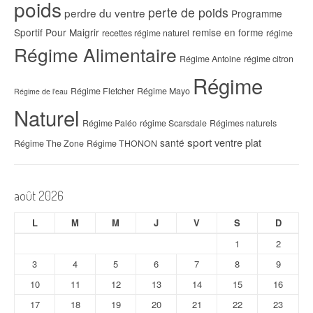
poids
perte de poids
perdre du ventre
Programme
Sportif Pour Maigrir
remise en forme
recettes régime naturel
régime
Régime Alimentaire
Régime Antoine
régime citron
Régime
Régime Fletcher
Régime Mayo
Régime de l’eau
Naturel
Régime Paléo
régime Scarsdale
Régimes naturels
sport
ventre plat
santé
Régime The Zone
Régime THONON
août 2026
L
M
M
J
V
S
D
1
2
3
4
5
6
7
8
9
10
11
12
13
14
15
16
17
18
19
20
21
22
23