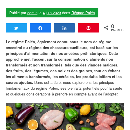
Publié par
admin
le
4 juin 2023
dans
Régime Paléo
0
Tweetez
Partagez
Partagez
Enregistrer
PARTAGES
Le régime Paléo, également connu sous le nom de régime
ancestral ou régime des chasseurs-cueilleurs, est basé sur les
principes d’alimentation de nos ancêtres préhistoriques. Cette
approche met l’accent sur la consommation d’aliments non
transformés et non transformés, tels que des viandes maigres,
des fruits, des légumes, des noix et des graines, tout en évitant
les aliments transformés, les céréales, les produits laitiers et les
sucres ajoutés.
Dans cet article, nous explorerons les principes
fondamentaux du régime Paléo, ses bienfaits potentiels pour la santé
et quelques considérations à prendre en compte avant de l’adopter.