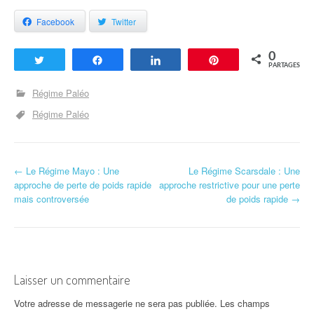
Facebook
Twitter
0
Tweetez
Partagez
Partagez
Enregistrer
PARTAGES
Régime Paléo
Régime Paléo
←
Le Régime Mayo : Une
Le Régime Scarsdale : Une
Navigation d'article
approche de perte de poids rapide
approche restrictive pour une perte
mais controversée
de poids rapide
→
Laisser un commentaire
Votre adresse de messagerie ne sera pas publiée.
Les champs