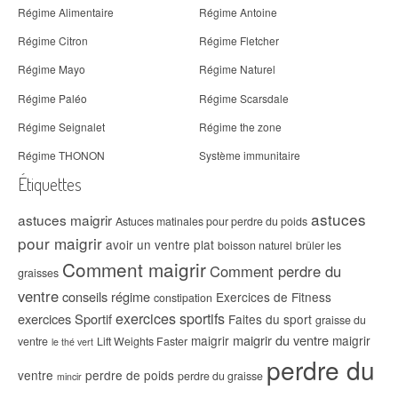
Régime Alimentaire
Régime Antoine
Régime Citron
Régime Fletcher
Régime Mayo
Régime Naturel
Régime Paléo
Régime Scarsdale
Régime Seignalet
Régime the zone
Régime THONON
Système immunitaire
Étiquettes
astuces
astuces maigrir
Astuces matinales pour perdre du poids
pour maigrir
avoir un ventre plat
boisson naturel
brûler les
Comment maigrir
Comment perdre du
graisses
ventre
conseils régime
Exercices de Fitness
constipation
exercices sportifs
exercices Sportif
Faites du sport
graisse du
maigrir du ventre
maigrir
maigrir
ventre
Lift Weights Faster
le thé vert
perdre du
ventre
perdre de poids
perdre du graisse
mincir