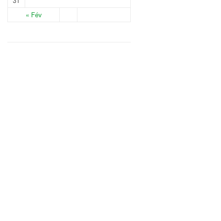
31
« Fév