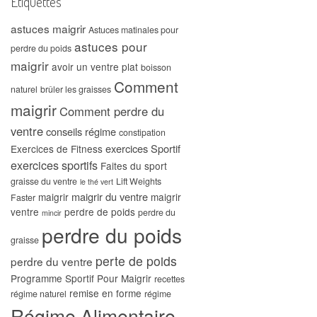
Étiquettes
astuces maigrir
Astuces matinales pour
astuces pour
perdre du poids
maigrir
avoir un ventre plat
boisson
Comment
naturel
brûler les graisses
maigrir
Comment perdre du
ventre
conseils régime
constipation
exercices Sportif
Exercices de Fitness
exercices sportifs
Faites du sport
graisse du ventre
Lift Weights
le thé vert
maigrir du ventre
maigrir
maigrir
Faster
ventre
perdre de poids
perdre du
mincir
perdre du poids
graisse
perte de poids
perdre du ventre
Programme Sportif Pour Maigrir
recettes
remise en forme
régime naturel
régime
Régime Alimentaire