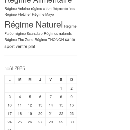
Régime Antoine
régime citron
Régime de l’eau
Régime Fletcher
Régime Mayo
Régime Naturel
Régime
Paléo
régime Scarsdale
Régimes naturels
santé
Régime The Zone
Régime THONON
sport
ventre plat
août 2026
L
M
M
J
V
S
D
1
2
3
4
5
6
7
8
9
10
11
12
13
14
15
16
17
18
19
20
21
22
23
24
25
26
27
28
29
30