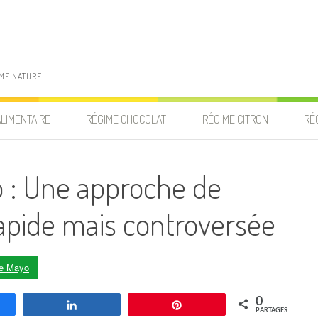
IME NATUREL
ALIMENTAIRE
RÉGIME CHOCOLAT
RÉGIME CITRON
RÉ
 : Une approche de
rapide mais controversée
e Mayo
0
agez
Partagez
Enregistrer
PARTAGES