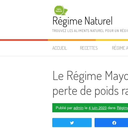
Aller au contenu
Régime Naturel
TROUVEZ LES ALIMENTS NATUREL POUR UN RÉG
ACCUEIL
RECETTES
RÉGIME 
Le Régime Mayo
perte de poids 
Publié par
admin
le
4 juin 2023
dans
Régim
Tweetez
Part