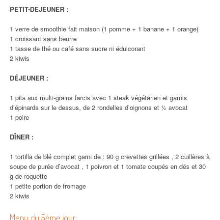
PETIT-DEJEUNER :
1 verre de smoothie fait maison (1 pomme + 1 banane + 1 orange)
1 croissant sans beurre
1 tasse de thé ou café sans sucre ni édulcorant
2 kiwis
DÉJEUNER :
1 pita aux multi-grains farcis avec 1 steak végétarien et garnis
d’épinards sur le dessus, de 2 rondelles d’oignons et ½ avocat
1 poire
DÎNER :
1 tortilla de blé complet garni de : 90 g crevettes grillées , 2 cuillères à
soupe de purée d’avocat , 1 poivron et 1 tomate coupés en dés et 30
g de roquette
1 petite portion de fromage
2 kiwis
Menu du 5ème jour: