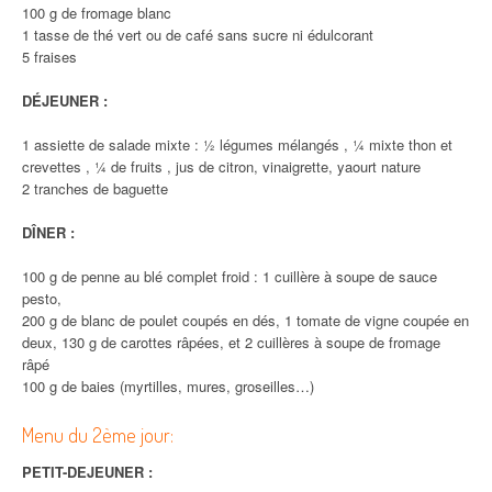
100 g de fromage blanc
1 tasse de thé vert ou de café sans sucre ni édulcorant
5 fraises
DÉJEUNER :
1 assiette de salade mixte : ½ légumes mélangés , ¼ mixte thon et
crevettes , ¼ de fruits , jus de citron, vinaigrette, yaourt nature
2 tranches de baguette
DÎNER :
100 g de penne au blé complet froid : 1 cuillère à soupe de sauce
pesto,
200 g de blanc de poulet coupés en dés, 1 tomate de vigne coupée en
deux, 130 g de carottes râpées, et 2 cuillères à soupe de fromage
râpé
100 g de baies (myrtilles, mures, groseilles…)
Menu du 2ème jour:
PETIT-DEJEUNER :