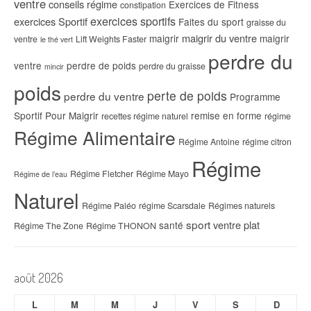
ventre
conseils régime
Exercices de Fitness
constipation
exercices sportifs
exercices Sportif
Faites du sport
graisse du
maigrir du ventre
maigrir
maigrir
ventre
Lift Weights Faster
le thé vert
perdre du
ventre
perdre de poids
perdre du graisse
mincir
poids
perte de poids
perdre du ventre
Programme
Sportif Pour Maigrir
remise en forme
recettes régime naturel
régime
Régime Alimentaire
Régime Antoine
régime citron
Régime
Régime Fletcher
Régime Mayo
Régime de l’eau
Naturel
Régime Paléo
régime Scarsdale
Régimes naturels
sport
ventre plat
santé
Régime The Zone
Régime THONON
août 2026
L
M
M
J
V
S
D