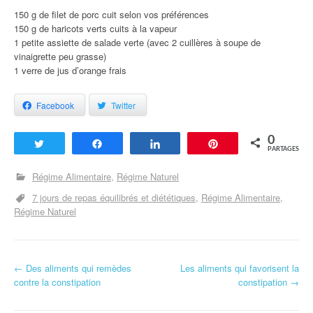
150 g de filet de porc cuit selon vos préférences
150 g de haricots verts cuits à la vapeur
1 petite assiette de salade verte (avec 2 cuillères à soupe de
vinaigrette peu grasse)
1 verre de jus d’orange frais
Facebook
Twitter
0
Tweetez
Partagez
Partagez
Enregistrer
PARTAGES
Régime Alimentaire
Régime Naturel
7 jours de repas équilibrés et diététiques
Régime Alimentaire
Régime Naturel
←
Des aliments qui remèdes
Les aliments qui favorisent la
Navigation d'article
contre la constipation
constipation
→