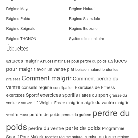
Régime Mayo
Régime Naturel
Régime Paléo
Régime Scarsdale
Régime Seignalet
Régime the zone
Régime THONON
Système immunitaire
Étiquettes
astuces
astuces maigrir
Astuces matinales pour perdre du poids
pour maigrir
avoir un ventre plat
boisson naturel
brûler les
Comment maigrir
Comment perdre du
graisses
ventre
conseils régime
Exercices de Fitness
constipation
exercices sportifs
exercices Sportif
Faites du sport
graisse du
maigrir du ventre
maigrir
maigrir
ventre
Lift Weights Faster
le thé vert
perdre du
ventre
perdre de poids
perdre du graisse
mincir
poids
perte de poids
perdre du ventre
Programme
Sportif Pour Maigrir
remise en forme
recettes régime naturel
régime