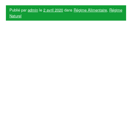
Publié par
admin
le
2 avril 2020
dans
Régime Alimentaire
,
Régime
Naturel