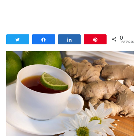
0
Tweetez
Partagez
Partagez
Enregistrer
PARTAGES