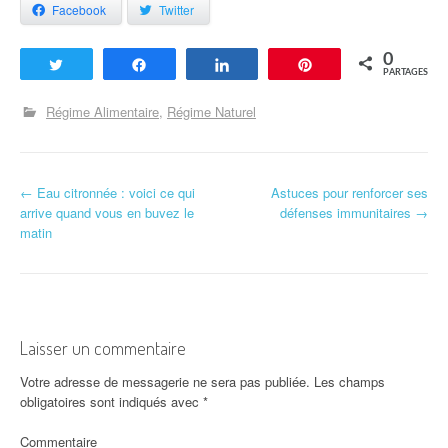
Facebook
Twitter
0
Tweetez
Partagez
Partagez
Enregistrer
PARTAGES
Régime Alimentaire
Régime Naturel
←
Eau citronnée : voici ce qui
Astuces pour renforcer ses
Navigation d'article
arrive quand vous en buvez le
défenses immunitaires
→
matin
Laisser un commentaire
Votre adresse de messagerie ne sera pas publiée.
Les champs
obligatoires sont indiqués avec
*
Commentaire