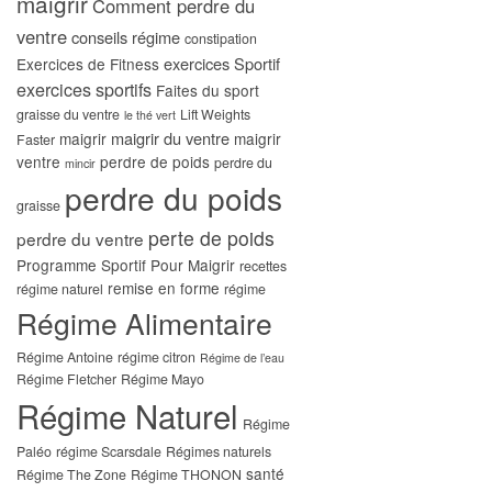
maigrir
Comment perdre du
ventre
conseils régime
constipation
exercices Sportif
Exercices de Fitness
exercices sportifs
Faites du sport
graisse du ventre
Lift Weights
le thé vert
maigrir du ventre
maigrir
maigrir
Faster
ventre
perdre de poids
perdre du
mincir
perdre du poids
graisse
perte de poids
perdre du ventre
Programme Sportif Pour Maigrir
recettes
remise en forme
régime naturel
régime
Régime Alimentaire
Régime Antoine
régime citron
Régime de l’eau
Régime Fletcher
Régime Mayo
Régime Naturel
Régime
Paléo
régime Scarsdale
Régimes naturels
santé
Régime The Zone
Régime THONON