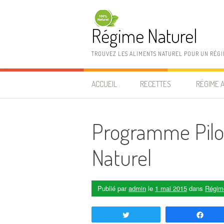
Aller au contenu
Régime Naturel
TROUVEZ LES ALIMENTS NATUREL POUR UN RÉG
ACCUEIL
RECETTES
RÉGIME 
Programme Pilo
Naturel
Publié par
admin
le
1 mai 2015
dans
Régim
Tweetez
Part