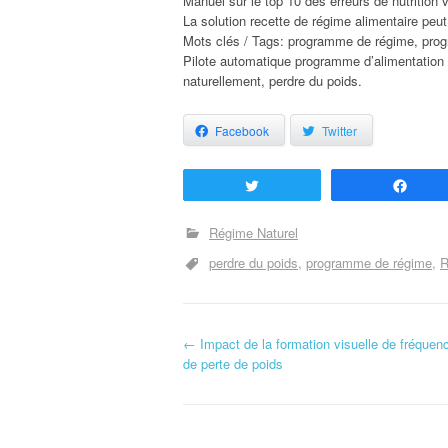
Manuel sur le top 10 des erreurs de nutrition 
La solution recette de régime alimentaire peut
Mots clés / Tags: programme de régime, prog
Pilote automatique programme d’alimentation n
naturellement, perdre du poids.
Facebook
Twitter
Tweetez
Part
Régime Naturel
perdre du poids
programme de régime
R
←
Impact de la formation visuelle de fréquenc
Navigation d'article
de perte de poids