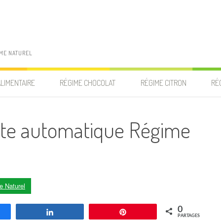
IME NATUREL
ALIMENTAIRE
RÉGIME CHOCOLAT
RÉGIME CITRON
RÉ
te automatique Régime
e Naturel
0
agez
Partagez
Enregistrer
PARTAGES