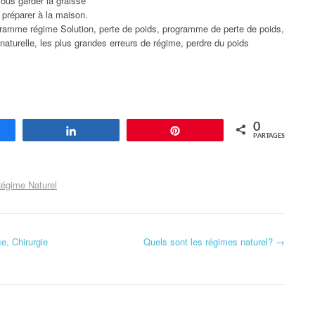
vous garder la graisse
 préparer à la maison.
ramme régime Solution, perte de poids, programme de perte de poids,
aturelle, les plus grandes erreurs de régime, perdre du poids
0
agez
Partagez
Enregistrer
PARTAGES
égime Naturel
e, Chirurgie
Quels sont les régimes naturel?
→