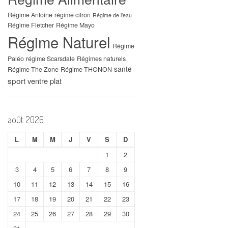
Régime Antoine
régime citron
Régime de l’eau
Régime Fletcher
Régime Mayo
Régime Naturel
Régime
Paléo
régime Scarsdale
Régimes naturels
santé
Régime The Zone
Régime THONON
sport
ventre plat
août 2026
L
M
M
J
V
S
D
1
2
3
4
5
6
7
8
9
10
11
12
13
14
15
16
17
18
19
20
21
22
23
24
25
26
27
28
29
30