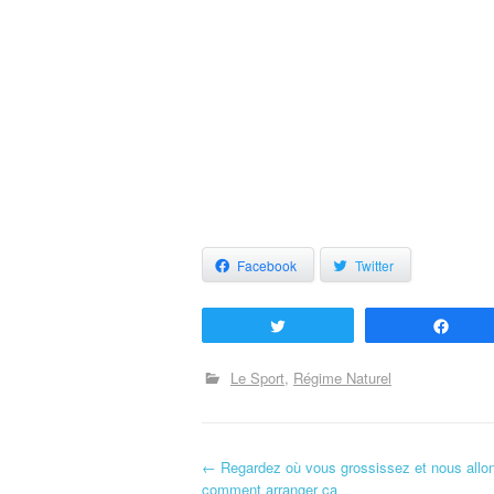
Facebook
Twitter
Tweetez
Part
Le Sport
Régime Naturel
←
Regardez où vous grossissez et nous allon
Navigation d'article
comment arranger ça