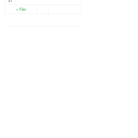
31
« Fév