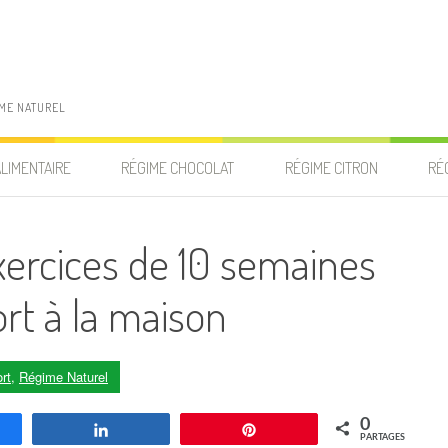
IME NATUREL
ALIMENTAIRE
RÉGIME CHOCOLAT
RÉGIME CITRON
RÉ
ercices de 10 semaines
ort à la maison
rt
,
Régime Naturel
0
agez
Partagez
Enregistrer
PARTAGES