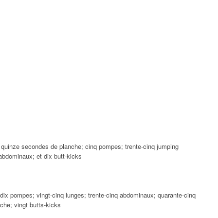
t; quinze secondes de planche; cinq pompes; trente-cinq jumping
 abdominaux; et dix butt-kicks
 dix pompes; vingt-cinq lunges; trente-cinq abdominaux; quarante-cinq
che; vingt butts-kicks