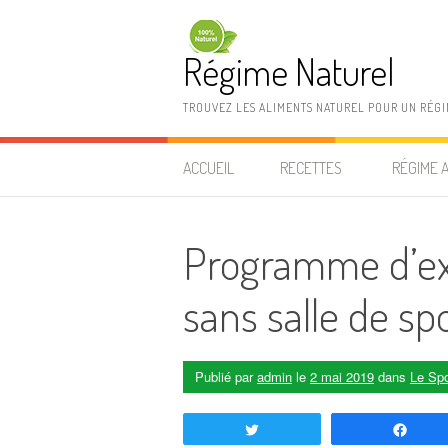
Aller au contenu
Régime Naturel
TROUVEZ LES ALIMENTS NATUREL POUR UN RÉG
ACCUEIL
RECETTES
RÉGIME 
Programme d’ex
sans salle de sp
Publié par
admin
le
2 mai 2019
dans
Le Spo
Tweetez
Part