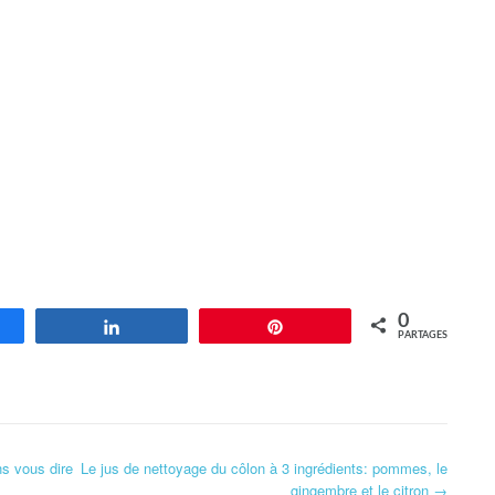
0
agez
Partagez
Enregistrer
PARTAGES
s vous dire
Le jus de nettoyage du côlon à 3 ingrédients: pommes, le
gingembre et le citron
→