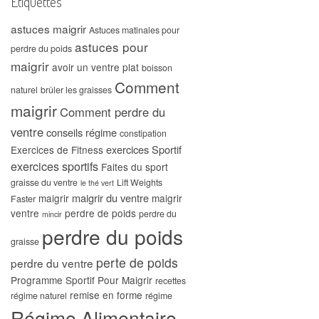
Étiquettes
astuces maigrir
Astuces matinales pour
astuces pour
perdre du poids
maigrir
avoir un ventre plat
boisson
Comment
naturel
brûler les graisses
maigrir
Comment perdre du
ventre
conseils régime
constipation
exercices Sportif
Exercices de Fitness
exercices sportifs
Faites du sport
graisse du ventre
Lift Weights
le thé vert
maigrir du ventre
maigrir
maigrir
Faster
ventre
perdre de poids
perdre du
mincir
perdre du poids
graisse
perte de poids
perdre du ventre
Programme Sportif Pour Maigrir
recettes
remise en forme
régime naturel
régime
Régime Alimentaire