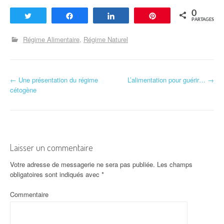
0
Tweetez
Partagez
Partagez
Enregistrer
PARTAGES
Régime Alimentaire
Régime Naturel
←
Une présentation du régime
L’alimentation pour guérir…
→
Navigation d'article
cétogène
Laisser un commentaire
Votre adresse de messagerie ne sera pas publiée.
Les champs
obligatoires sont indiqués avec
*
Commentaire