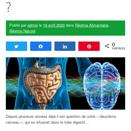
?
Publié par
admin
le
16 avril 2020
dans
Régime Alimentaire
,
Régime Naturel
0
Tweetez
Partagez
Partagez
Enregistrer
PARTAGES
Depuis plusieurs années déjà il est question de notre « deuxième
cerveau », qui se situerait dans le tube digestif…