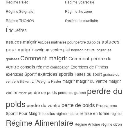
Régime Paléo
Régime Scarsdale
Régime Seignalet
Régime the zone
Régime THONON
Système immunitaire
Étiquettes
astuces
astuces maigrir
Astuces matinales pour perdre du poids
pour maigrir
avoir un ventre plat
boisson naturel
brûler les
Comment maigrir
Comment perdre du
graisses
ventre
conseils régime
Exercices de Fitness
constipation
exercices sportifs
exercices Sportif
Faites du sport
graisse du
maigrir du ventre
maigrir
maigrir
ventre
Lift Weights Faster
le thé vert
perdre du
ventre
perdre de poids
perdre du graisse
mincir
poids
perte de poids
perdre du ventre
Programme
Sportif Pour Maigrir
remise en forme
recettes régime naturel
régime
Régime Alimentaire
Régime Antoine
régime citron