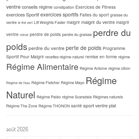
ventre
conseils régime
Exercices de Fitness
constipation
exercices sportifs
exercices Sportif
Faites du sport
graisse du
maigrir du ventre
maigrir
maigrir
ventre
Lift Weights Faster
le thé vert
perdre du
ventre
perdre de poids
perdre du graisse
mincir
poids
perte de poids
perdre du ventre
Programme
Sportif Pour Maigrir
remise en forme
recettes régime naturel
régime
Régime Alimentaire
Régime Antoine
régime citron
Régime
Régime Fletcher
Régime Mayo
Régime de l’eau
Naturel
Régime Paléo
régime Scarsdale
Régimes naturels
sport
ventre plat
santé
Régime The Zone
Régime THONON
août 2026