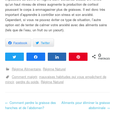
qu’un haut niveau de stress augmente la production de cortisol
poussant le corps à emmagasiner plus de graisses. Il est donc très
important d’apprendre à contrôler son stress et son anxiété.
Cependant, si vous ne pouvez éviter ce type de situation, l’autre
option est de tenter de calmer votre anxiété avec des aliments sains
(tels que de l’eau, un fruit ou un yaourt).
Facebook
Twitter
0
Tweetez
Partagez
Partagez
Enregistrer
PARTAGES
Régime Alimentaire
Régime Naturel
Comment maigrir
mauvaises habitudes qui vous empêchent de
mincir
perdre du poids
Régime Naturel
←
Comment perdre la graisse des
Aliments pour éliminer la graisse
Navigation d'article
hanches et de l’abdomen?
abdominale
→