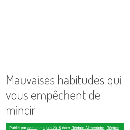
Mauvaises habitudes qui
vous empêchent de
mincir
Publié par
admin
le
1 juin 2015
dans
Régime Alimentaire
,
Régime