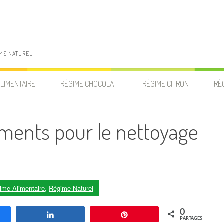
IME NATUREL
ALIMENTAIRE
RÉGIME CHOCOLAT
RÉGIME CITRON
RÉ
iments pour le nettoyage
ime Alimentaire
,
Régime Naturel
0
agez
Partagez
Enregistrer
PARTAGES