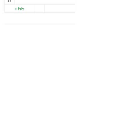
31
« Fév