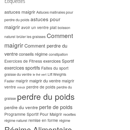
Étiquettes
astuces maigrir
Astuces matinales pour
astuces pour
perdre du poids
maigrir
avoir un ventre plat
boisson
Comment
naturel
brûler les graisses
maigrir
Comment perdre du
ventre
conseils régime
constipation
exercices Sportif
Exercices de Fitness
exercices sportifs
Faites du sport
graisse du ventre
Lift Weights
le thé vert
maigrir du ventre
maigrir
maigrir
Faster
ventre
perdre de poids
perdre du
mincir
perdre du poids
graisse
perte de poids
perdre du ventre
Programme Sportif Pour Maigrir
recettes
remise en forme
régime naturel
régime
Régime Alimentaire