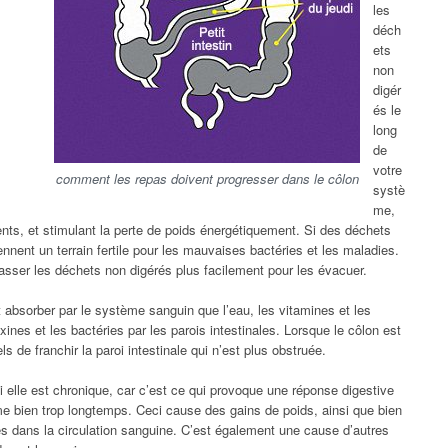
les
déch
ets
non
digér
és le
long
de
votre
comment les repas doivent progresser dans le côlon
systè
me,
ents, et stimulant la perte de poids énergétiquement. Si des déchets
ennent un terrain fertile pour les mauvaises bactéries et les maladies.
asser les déchets non digérés plus facilement pour les évacuer.
t absorber par le système sanguin que l’eau, les vitamines et les
xines et les bactéries par les parois intestinales. Lorsque le côlon est
s de franchir la paroi intestinale qui n’est plus obstruée.
i elle est chronique, car c’est ce qui provoque une réponse digestive
me bien trop longtemps. Ceci cause des gains de poids, ainsi que bien
s dans la circulation sanguine. C’est également une cause d’autres