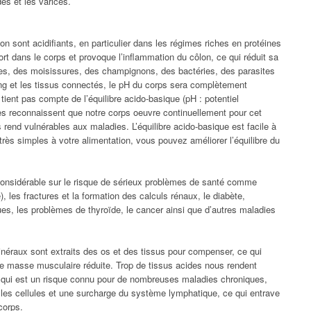
des et les varices.
n sont acidifiants, en particulier dans les régimes riches en protéines
ort dans le corps et provoque l’inflammation du côlon, ce qui réduit sa
ures, des moisissures, des champignons, des bactéries, des parasites
ng et les tissus connectés, le pH du corps sera complètement
ient pas compte de l’équilibre acido-basique (pH : potentiel
es reconnaissent que notre corps oeuvre continuellement pour cet
s rend vulnérables aux maladies. L’équilibre acido-basique est facile à
 très simples à votre alimentation, vous pouvez améliorer l’équilibre du
 considérable sur le risque de sérieux problèmes de santé comme
, les fractures et la formation des calculs rénaux, le diabète,
ques, les problèmes de thyroïde, le cancer ainsi que d’autres maladies
inéraux sont extraits des os et des tissus pour compenser, ce qui
ne masse musculaire réduite. Trop de tissus acides nous rendent
 qui est un risque connu pour de nombreuses maladies chroniques,
les cellules et une surcharge du système lymphatique, ce qui entrave
corps.