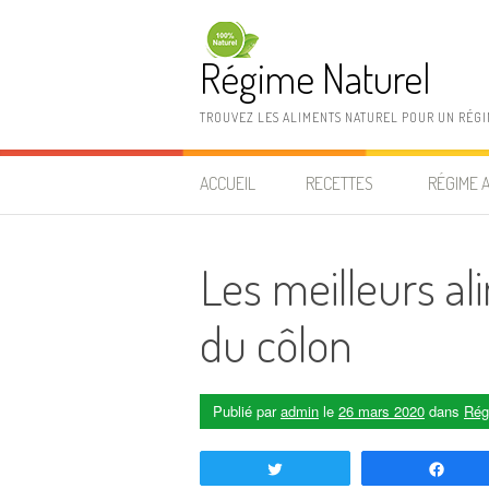
Aller au contenu
Régime Naturel
TROUVEZ LES ALIMENTS NATUREL POUR UN RÉG
ACCUEIL
RECETTES
RÉGIME 
Les meilleurs al
du côlon
Publié par
admin
le
26 mars 2020
dans
Rég
Tweetez
Part