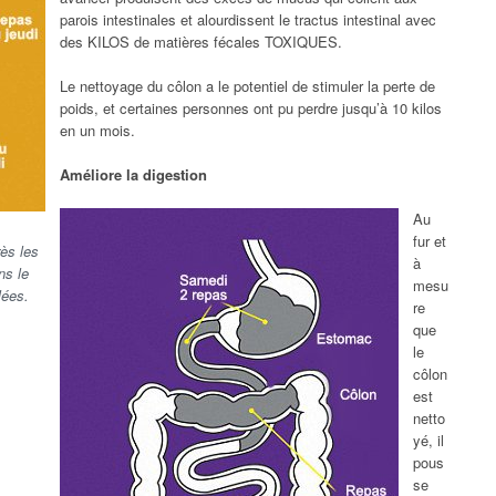
parois intestinales et alourdissent le tractus intestinal avec
des KILOS de matières fécales TOXIQUES.
Le nettoyage du côlon a le potentiel de stimuler la perte de
poids, et certaines personnes ont pu perdre jusqu’à 10 kilos
en un mois.
Améliore la digestion
Au
fur et
ès les
à
ns le
mesu
lées.
re
que
le
côlon
est
netto
yé, il
pous
se