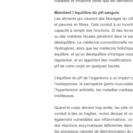
maladies et irritations telles que les hémorroï
Maintient l’équilibre du pH sanguin
Les aliments qui causent des blocages du côlo
et pauvres en fibres. Cela conduit à un inconf
capacité à remplir ses fonctions. Si des lev
ou des matières fécales pénètrent dans le sa
déséquilibré. La médecine conventionnelle ne t
Hydrogène), alors que les médecins holistiqu
équilibre, et qu’un déséquilibre chronique nou
régulariser, et en apportant des modifications
pH de votre corps en quelques heures.
L’équilibre du pH de l’organisme a un impact
l’ostéoporose, la sarcopénie (perte musculaire)
l’hypertension artérielle, les maladies cardia
insidieuses.
Quand le corps devient trop acide, les sels m
conduit à des os fragiles, moins denses et u
également vulnérables aux inflammations, ce
des réactions enzymatiques déficientes dans 
les processus naturels de désintoxication du 