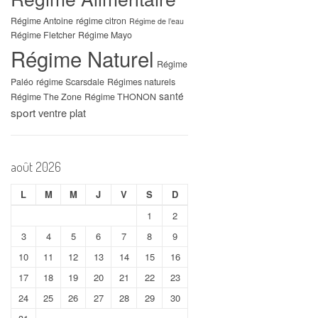
Régime Antoine
régime citron
Régime de l’eau
Régime Fletcher
Régime Mayo
Régime Naturel
Régime
Paléo
régime Scarsdale
Régimes naturels
santé
Régime The Zone
Régime THONON
sport
ventre plat
août 2026
L
M
M
J
V
S
D
1
2
3
4
5
6
7
8
9
10
11
12
13
14
15
16
17
18
19
20
21
22
23
24
25
26
27
28
29
30