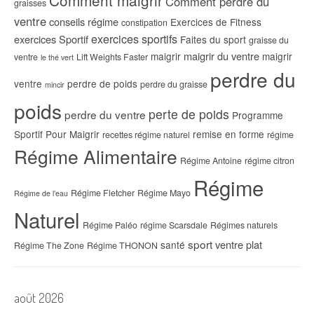
Comment perdre du
graisses
ventre
conseils régime
Exercices de Fitness
constipation
exercices sportifs
exercices Sportif
Faites du sport
graisse du
maigrir du ventre
maigrir
maigrir
ventre
Lift Weights Faster
le thé vert
perdre du
ventre
perdre de poids
perdre du graisse
mincir
poids
perte de poids
perdre du ventre
Programme
Sportif Pour Maigrir
remise en forme
recettes régime naturel
régime
Régime Alimentaire
Régime Antoine
régime citron
Régime
Régime Fletcher
Régime Mayo
Régime de l’eau
Naturel
Régime Paléo
régime Scarsdale
Régimes naturels
sport
ventre plat
santé
Régime The Zone
Régime THONON
août 2026