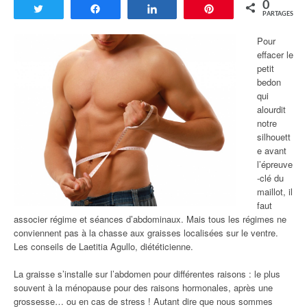
0
Tweetez
Partagez
Partagez
Enregistrer
PARTAGES
Pour
effacer le
petit
bedon
qui
alourdit
notre
silhouett
e avant
l’épreuve
-clé du
maillot, il
faut
associer régime et séances d’abdominaux. Mais tous les régimes ne
conviennent pas à la chasse aux graisses localisées sur le ventre.
Les conseils de Laetitia Agullo, diététicienne.
La graisse s’installe sur l’abdomen pour différentes raisons : le plus
souvent à la ménopause pour des raisons hormonales, après une
grossesse… ou en cas de stress ! Autant dire que nous sommes