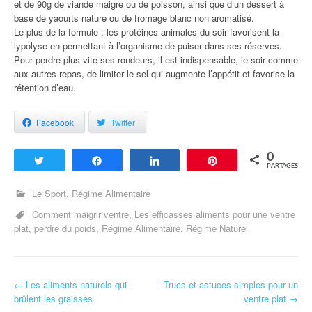
et de 90g de viande maigre ou de poisson, ainsi que d’un dessert à
base de yaourts nature ou de fromage blanc non aromatisé.
Le plus de la formule : les protéines animales du soir favorisent la
lypolyse en permettant à l’organisme de puiser dans ses réserves.
Pour perdre plus vite ses rondeurs, il est indispensable, le soir comme
aux autres repas, de limiter le sel qui augmente l’appétit et favorise la
rétention d’eau.
Facebook
Twitter
0
Tweetez
Partagez
Partagez
Enregistrer
PARTAGES
Le Sport
Régime Alimentaire
Comment maigrir ventre
Les efficasses aliments pour une ventre
plat
perdre du poids
Régime Alimentaire
Régime Naturel
←
Les aliments naturels qui
Trucs et astuces simples pour un
Navigation d'article
brûlent les graisses
ventre plat
→