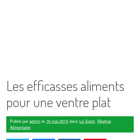
Les efficasses aliments
pour une ventre plat
Publié par
admin
le
16 mai 2015
dans
Le Sport
,
Régime
Alimentaire