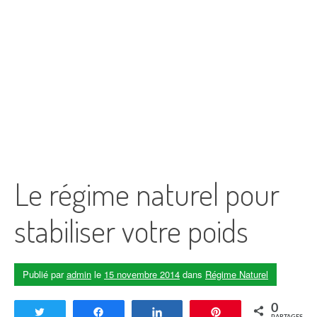
Le régime naturel pour
stabiliser votre poids
Publié par
admin
le
15 novembre 2014
dans
Régime Naturel
0
Tweetez
Partagez
Partagez
Enregistrer