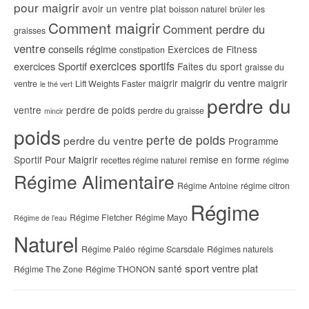
pour maigrir
avoir un ventre plat
boisson naturel
brûler les
Comment maigrir
Comment perdre du
graisses
ventre
conseils régime
Exercices de Fitness
constipation
exercices sportifs
exercices Sportif
Faites du sport
graisse du
maigrir du ventre
maigrir
maigrir
ventre
Lift Weights Faster
le thé vert
perdre du
ventre
perdre de poids
perdre du graisse
mincir
poids
perte de poids
perdre du ventre
Programme
Sportif Pour Maigrir
remise en forme
recettes régime naturel
régime
Régime Alimentaire
Régime Antoine
régime citron
Régime
Régime Fletcher
Régime Mayo
Régime de l’eau
Naturel
Régime Paléo
régime Scarsdale
Régimes naturels
sport
ventre plat
santé
Régime The Zone
Régime THONON