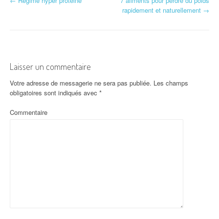
←
Régime hyper protéiné
7 aliments pour perdre du poids
Navigation d'article
rapidement et naturellement
→
Laisser un commentaire
Votre adresse de messagerie ne sera pas publiée.
Les champs
obligatoires sont indiqués avec
*
Commentaire