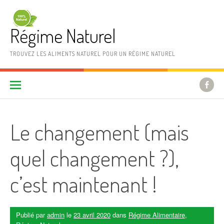
Aller au contenu
Régime Naturel
TROUVEZ LES ALIMENTS NATUREL POUR UN RÉGIME NATUREL
Le changement (mais
quel changement ?),
c’est maintenant !
Publié par
admin
le
23 avril 2020
dans
Régime Alimentaire
,