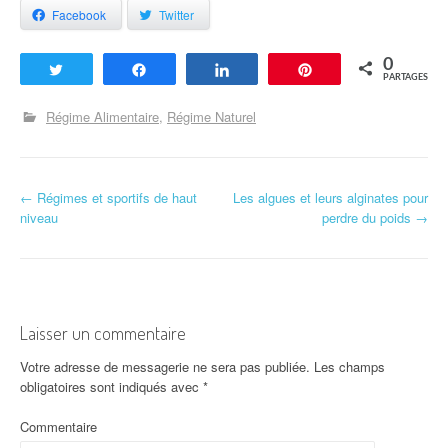
Facebook
Twitter
0
Tweetez
Partagez
Partagez
Enregistrer
PARTAGES
Régime Alimentaire
Régime Naturel
←
Régimes et sportifs de haut
Les algues et leurs alginates pour
Navigation d'article
niveau
perdre du poids
→
Laisser un commentaire
Votre adresse de messagerie ne sera pas publiée.
Les champs
obligatoires sont indiqués avec
*
Commentaire