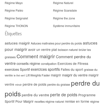
Régime Mayo
Régime Naturel
Régime Paléo
Régime Scarsdale
Régime Seignalet
Régime the zone
Régime THONON
Système immunitaire
Étiquettes
astuces
astuces maigrir
Astuces matinales pour perdre du poids
pour maigrir
avoir un ventre plat
boisson naturel
brûler les
Comment maigrir
Comment perdre du
graisses
ventre
conseils régime
Exercices de Fitness
constipation
exercices sportifs
exercices Sportif
Faites du sport
graisse du
maigrir du ventre
maigrir
maigrir
ventre
Lift Weights Faster
le thé vert
perdre du
ventre
perdre de poids
perdre du graisse
mincir
poids
perte de poids
perdre du ventre
Programme
Sportif Pour Maigrir
remise en forme
recettes régime naturel
régime