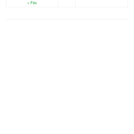
« Fév