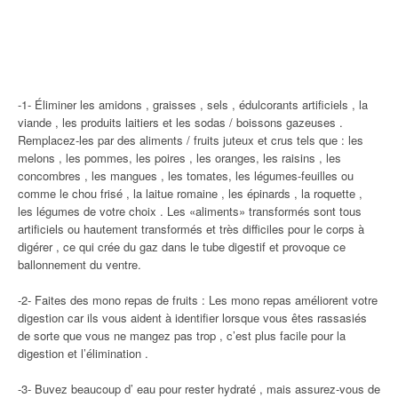
-1- Éliminer les amidons , graisses , sels , édulcorants artificiels , la
viande , les produits laitiers et les sodas / boissons gazeuses .
Remplacez-les par des aliments / fruits juteux et crus tels que : les
melons , les pommes, les poires , les oranges, les raisins , les
concombres , les mangues , les tomates, les légumes-feuilles ou
comme le chou frisé , la laitue romaine , les épinards , la roquette ,
les légumes de votre choix . Les «aliments» transformés sont tous
artificiels ou hautement transformés et très difficiles pour le corps à
digérer , ce qui crée du gaz dans le tube digestif et provoque ce
ballonnement du ventre.
-2- Faites des mono repas de fruits : Les mono repas améliorent votre
digestion car ils vous aident à identifier lorsque vous êtes rassasiés
de sorte que vous ne mangez pas trop , c’est plus facile pour la
digestion et l’élimination .
-3- Buvez beaucoup d’ eau pour rester hydraté , mais assurez-vous de