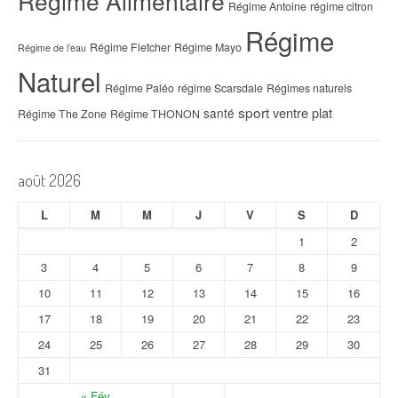
Régime Alimentaire
Régime Antoine
régime citron
Régime
Régime Fletcher
Régime Mayo
Régime de l’eau
Naturel
Régime Paléo
régime Scarsdale
Régimes naturels
sport
ventre plat
santé
Régime The Zone
Régime THONON
août 2026
L
M
M
J
V
S
D
1
2
3
4
5
6
7
8
9
10
11
12
13
14
15
16
17
18
19
20
21
22
23
24
25
26
27
28
29
30
31
« Fév