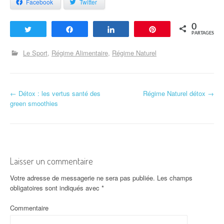
Facebook
Twitter
0
Tweetez
Partagez
Partagez
Enregistrer
PARTAGES
Le Sport
Régime Alimentaire
Régime Naturel
←
Détox : les vertus santé des
Régime Naturel détox
→
Navigation d'article
green smoothies
Laisser un commentaire
Votre adresse de messagerie ne sera pas publiée.
Les champs
obligatoires sont indiqués avec
*
Commentaire