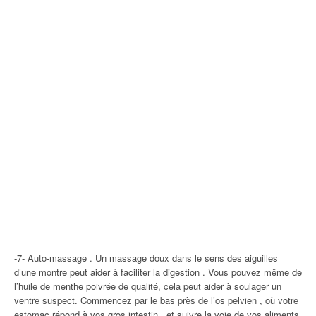
-7- Auto-massage . Un massage doux dans le sens des aiguilles
d’une montre peut aider à faciliter la digestion . Vous pouvez même de
l’huile de menthe poivrée de qualité, cela peut aider à soulager un
ventre suspect. Commencez par le bas près de l’os pelvien , où votre
estomac répond à vos gros intestin , et suivre la voie de vos aliments