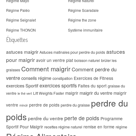
Régime Mayo
Régime Naturel
Régime Paléo
Régime Scarsdale
Régime Seignalet
Régime the zone
Régime THONON
Système immunitaire
Étiquettes
astuces
astuces maigrir
Astuces matinales pour perdre du poids
pour maigrir
avoir un ventre plat
boisson naturel
brûler les
Comment maigrir
Comment perdre du
graisses
ventre
conseils régime
Exercices de Fitness
constipation
exercices sportifs
exercices Sportif
Faites du sport
graisse du
maigrir du ventre
maigrir
maigrir
ventre
Lift Weights Faster
le thé vert
perdre du
ventre
perdre de poids
perdre du graisse
mincir
poids
perte de poids
perdre du ventre
Programme
Sportif Pour Maigrir
remise en forme
recettes régime naturel
régime