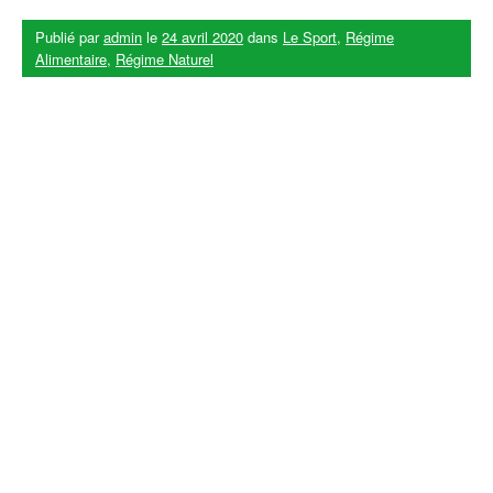
Publié par
admin
le
24 avril 2020
dans
Le Sport
,
Régime
Alimentaire
,
Régime Naturel