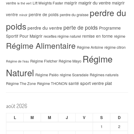
maigrir du ventre
maigrir
maigrir
ventre
Lift Weights Faster
le thé vert
perdre du
ventre
perdre de poids
perdre du graisse
mincir
poids
perte de poids
perdre du ventre
Programme
Sportif Pour Maigrir
remise en forme
recettes régime naturel
régime
Régime Alimentaire
Régime Antoine
régime citron
Régime
Régime Fletcher
Régime Mayo
Régime de l’eau
Naturel
Régime Paléo
régime Scarsdale
Régimes naturels
sport
ventre plat
santé
Régime The Zone
Régime THONON
août 2026
L
M
M
J
V
S
D
1
2