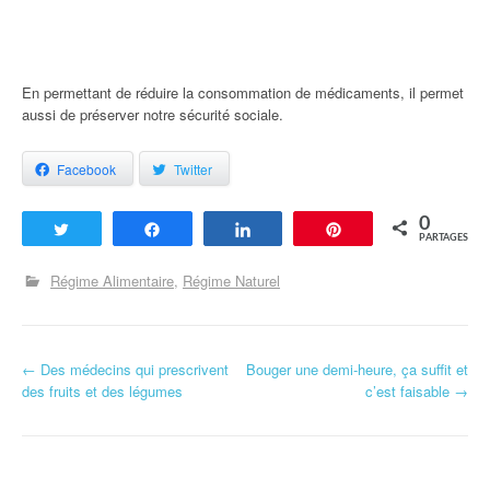
En permettant de réduire la consommation de médicaments, il permet
aussi de préserver notre sécurité sociale.
Facebook
Twitter
0
Tweetez
Partagez
Partagez
Enregistrer
PARTAGES
Régime Alimentaire
Régime Naturel
←
Des médecins qui prescrivent
Bouger une demi-heure, ça suffit et
Navigation d'article
des fruits et des légumes
c’est faisable
→