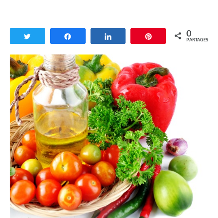
0
Tweetez
Partagez
Partagez
Enregistrer
PARTAGES