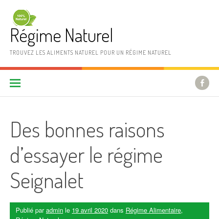
Aller au contenu
Régime Naturel
TROUVEZ LES ALIMENTS NATUREL POUR UN RÉGIME NATUREL
Des bonnes raisons
d’essayer le régime
Seignalet
Publié par
admin
le
19 avril 2020
dans
Régime Alimentaire
,