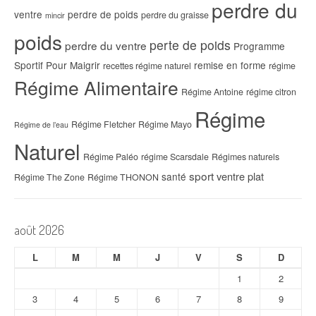
perdre du
ventre
perdre de poids
perdre du graisse
mincir
poids
perte de poids
perdre du ventre
Programme
Sportif Pour Maigrir
remise en forme
recettes régime naturel
régime
Régime Alimentaire
Régime Antoine
régime citron
Régime
Régime Fletcher
Régime Mayo
Régime de l’eau
Naturel
Régime Paléo
régime Scarsdale
Régimes naturels
sport
ventre plat
santé
Régime The Zone
Régime THONON
août 2026
L
M
M
J
V
S
D
1
2
3
4
5
6
7
8
9