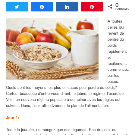
0
Tweetez
Partagez
Partagez
Enregistrer
PARTAGES
A toutes
celles qui
rêvent de
perdre du
poids
rapidement
et
facilement,
commencez
par les
bases.
Quels sont les moyens les plus efficaces pour perdre du poids?
Certes, beaucoup d’entre vous diront, le jeûne, le régime, l’exercice.
Voici un nouveau régime populaire à combiner avec les règles qui
suivent. Donc, lisez attentivement le plan de l’alimentation:
Jour 1:
Toute la journée, ne mangez que des légumes. Pas de pain, ou