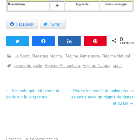
Facebook
Twitter
0
Tweetez
Partagez
Partagez
Enregistrer
PARTAGES
Le Sport
Recettes régime
Régime Alimentaire
Régime Naturel
perdre du poids
Régime Alimentaire
Régime Naturel
sport
←
Aliments qui font perdre du
Perdre les excès du poids en une
Navigation d'article
poids sur le long terme
semaine avec un régime de dattes
et du lait
→
Laisser un commentaire