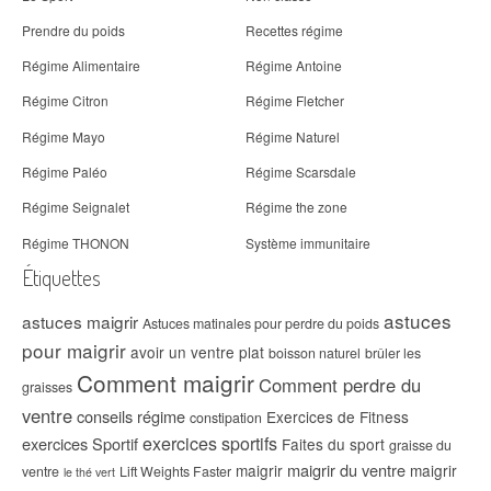
Prendre du poids
Recettes régime
Régime Alimentaire
Régime Antoine
Régime Citron
Régime Fletcher
Régime Mayo
Régime Naturel
Régime Paléo
Régime Scarsdale
Régime Seignalet
Régime the zone
Régime THONON
Système immunitaire
Étiquettes
astuces
astuces maigrir
Astuces matinales pour perdre du poids
pour maigrir
avoir un ventre plat
boisson naturel
brûler les
Comment maigrir
Comment perdre du
graisses
ventre
conseils régime
Exercices de Fitness
constipation
exercices sportifs
exercices Sportif
Faites du sport
graisse du
maigrir du ventre
maigrir
maigrir
ventre
Lift Weights Faster
le thé vert