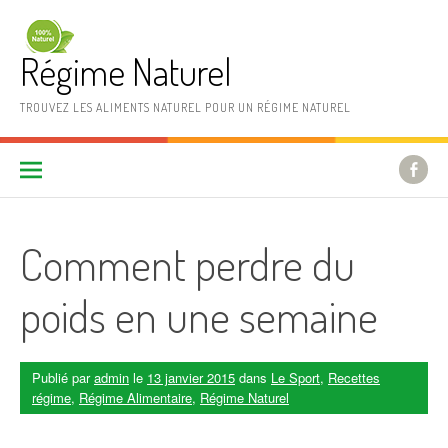
Aller au contenu
Régime Naturel
TROUVEZ LES ALIMENTS NATUREL POUR UN RÉGIME NATUREL
Comment perdre du
poids en une semaine
Publié par
admin
le
13 janvier 2015
dans
Le Sport
,
Recettes
régime
,
Régime Alimentaire
,
Régime Naturel