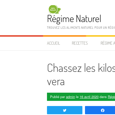
Aller au contenu
Régime Naturel
TROUVEZ LES ALIMENTS NATUREL POUR UN RÉG
ACCUEIL
RECETTES
RÉGIME 
Chassez les kilos
vera
Publié par
admin
le
16 avril 2020
dans
Régi
Tweetez
Part