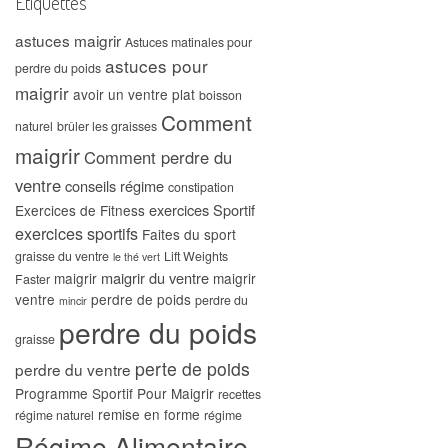
Étiquettes
astuces maigrir
Astuces matinales pour
astuces pour
perdre du poids
maigrir
avoir un ventre plat
boisson
Comment
naturel
brûler les graisses
maigrir
Comment perdre du
ventre
conseils régime
constipation
exercices Sportif
Exercices de Fitness
exercices sportifs
Faites du sport
graisse du ventre
Lift Weights
le thé vert
maigrir du ventre
maigrir
maigrir
Faster
ventre
perdre de poids
perdre du
mincir
perdre du poids
graisse
perte de poids
perdre du ventre
Programme Sportif Pour Maigrir
recettes
remise en forme
régime naturel
régime
Régime Alimentaire