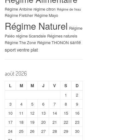
Régime Antoine
régime citron
Régime de l’eau
Régime Fletcher
Régime Mayo
Régime Naturel
Régime
Paléo
régime Scarsdale
Régimes naturels
santé
Régime The Zone
Régime THONON
sport
ventre plat
août 2026
L
M
M
J
V
S
D
1
2
3
4
5
6
7
8
9
10
11
12
13
14
15
16
17
18
19
20
21
22
23
24
25
26
27
28
29
30