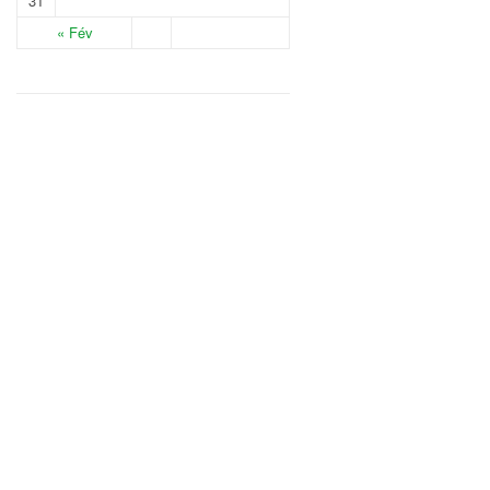
31
« Fév