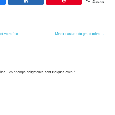
agez
Partagez
Enregistrer
PARTAGES
nt votre foie
Mincir : astuce de grand-mère
→
liée.
Les champs obligatoires sont indiqués avec
*