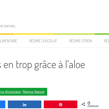
IME NATUREL
ALIMENTAIRE
RÉGIME CHOCOLAT
RÉGIME CITRON
RÉ
 en trop grâce à l’aloe
me Alimentaire
,
Régime Naturel
0
agez
Partagez
Enregistrer
PARTAGES