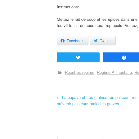
Instructions:
Mettez le lait de coco et les épices dans une
feu vif le lait de coco sera trop épais. Versez,
Facebook
Twitter
Tweetez
Part
Recettes régime
Régime Alimentaire
Ré
←
La papaye et ses graines: un puissant rem
Navigation d'article
prévenir plusieurs maladies graves