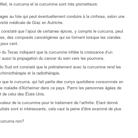
eil, le curcuma et la curcumine sont très prometteurs:
es au foie qui peut éventuellement conduire à la cirrhose, selon une
ersité médicale de Graz en Autriche.
 constaté que l’ajout de certaines épices, y compris le curcuma, peut
ques, des composés cancérigènes qui se forment lorsque les viandes
0 pour cent.
é du Texas indiquent que la curcumine inhibe la croissance d’un
it aussi la propagation du cancer du sein vers les poumons.
du Sud ont constaté que le prétraitement avec la curcumine rend les
chimiothérapie et la radiothérapie.
 que le curcuma, qui fait partie des currys quotidiens consommés en
ux de maladie d’Alzheimer dans ce pays. Parmi les personnes âgées de
rt de celui des États-Unis.
aleur de la curcumine pour le traitement de l’arthrite. Etant donné
sultats sont si intéressants, cela vaut la peine d’être examiné de plus
 curcuma non?