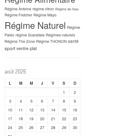
Régime Antoine
régime citron
Régime de l’eau
Régime Fletcher
Régime Mayo
Régime Naturel
Régime
Paléo
régime Scarsdale
Régimes naturels
santé
Régime The Zone
Régime THONON
sport
ventre plat
août 2026
L
M
M
J
V
S
D
1
2
3
4
5
6
7
8
9
10
11
12
13
14
15
16
17
18
19
20
21
22
23
24
25
26
27
28
29
30