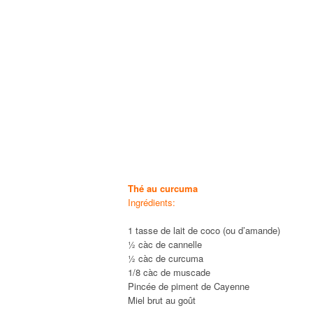
Thé au curcuma
Ingrédients:
1 tasse de lait de coco (ou d’amande)
½ càc de cannelle
½ càc de curcuma
1/8 càc de muscade
Pincée de piment de Cayenne
Miel brut au goût