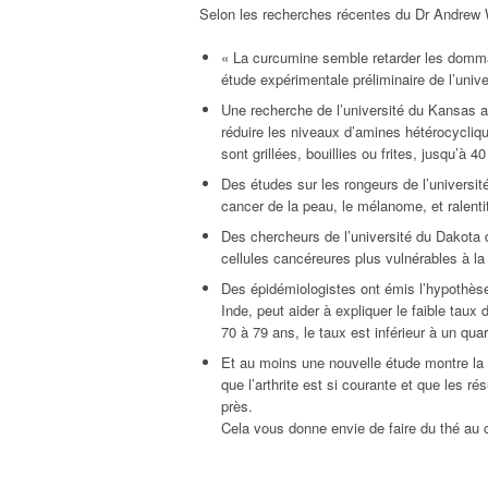
Selon les recherches récentes du Dr Andrew W
« La curcumine semble retarder les dommag
étude expérimentale préliminaire de l’univ
Une recherche de l’université du Kansas a
réduire les niveaux d’amines hétérocycli
sont grillées, bouillies ou frites, jusqu’à 4
Des études sur les rongeurs de l’universit
cancer de la peau, le mélanome, et ralent
Des chercheurs de l’université du Dakota 
cellules cancéreures plus vulnérables à la 
Des épidémiologistes ont émis l’hypothèse
Inde, peut aider à expliquer le faible ta
70 à 79 ans, le taux est inférieur à un qua
Et au moins une nouvelle étude montre la v
que l’arthrite est si courante et que les ré
près.
Cela vous donne envie de faire du thé au