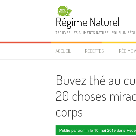
Aller au contenu
Régime Naturel
TROUVEZ LES ALIMENTS NATUREL POUR UN RÉG
ACCUEIL
RECETTES
RÉGIME 
Buvez thé au cu
20 choses mirac
corps
Publié par
admin
le
10 mai 2019
dans
Rece