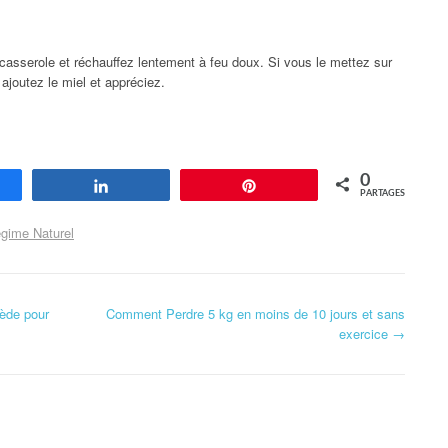
 casserole et réchauffez lentement à feu doux. Si vous le mettez sur
 ajoutez le miel et appréciez.
0
agez
Partagez
Enregistrer
PARTAGES
gime Naturel
ède pour
Comment Perdre 5 kg en moins de 10 jours et sans
exercice
→