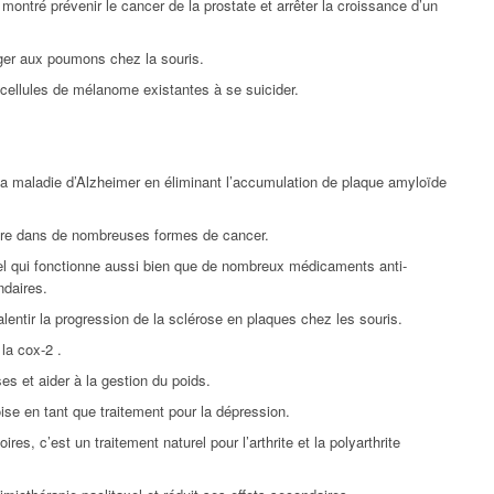
t montré prévenir le cancer de la prostate et arrêter la croissance d’un
ger aux poumons chez la souris.
cellules de mélanome existantes à se suicider.
e la maladie d’Alzheimer en éliminant l’accumulation de plaque amyloïde
ire dans de nombreuses formes de cancer.
rel qui fonctionne aussi bien que de nombreux médicaments anti-
ndaires.
lentir la progression de la sclérose en plaques chez les souris.
 la cox-2 .
s et aider à la gestion du poids.
ise en tant que traitement pour la dépression.
res, c’est un traitement naturel pour l’arthrite et la polyarthrite