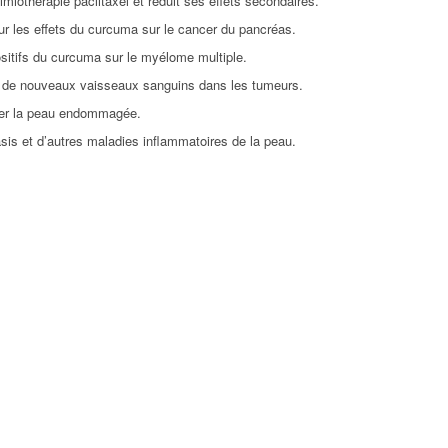
iothérapie paclitaxel et réduit ses effets secondaires.
r les effets du curcuma sur le cancer du pancréas.
ositifs du curcuma sur le myélome multiple.
nce de nouveaux vaisseaux sanguins dans les tumeurs.
eler la peau endommagée.
asis et d’autres maladies inflammatoires de la peau.