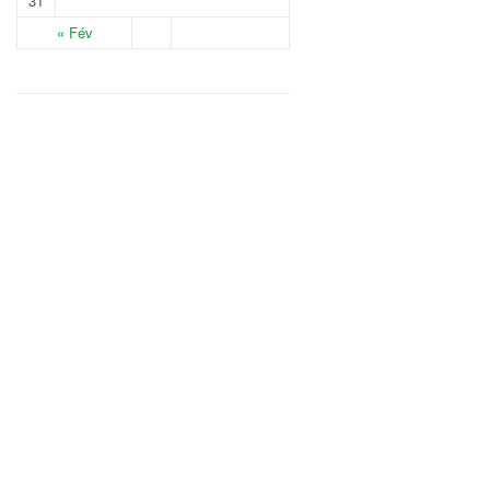
31
« Fév