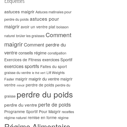
Étiquettes
astuces maigrir
Astuces matinales pour
astuces pour
perdre du poids
maigrir
avoir un ventre plat
boisson
Comment
naturel
brûler les graisses
maigrir
Comment perdre du
ventre
conseils régime
constipation
exercices Sportif
Exercices de Fitness
exercices sportifs
Faites du sport
graisse du ventre
Lift Weights
le thé vert
maigrir du ventre
maigrir
maigrir
Faster
ventre
perdre de poids
perdre du
mincir
perdre du poids
graisse
perte de poids
perdre du ventre
Programme Sportif Pour Maigrir
recettes
remise en forme
régime naturel
régime
Régime Alimentaire