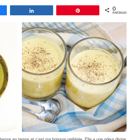
0
agez
Partagez
Enregistrer
PARTAGES
 temps en temps et c’est ma boisson préférée. Elle a une odeur divine