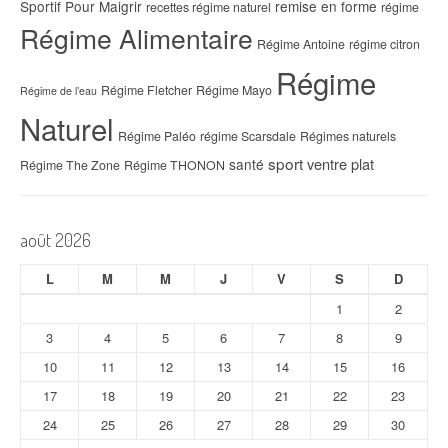
Sportif Pour Maigrir
remise en forme
recettes régime naturel
régime
Régime Alimentaire
Régime Antoine
régime citron
Régime
Régime Fletcher
Régime Mayo
Régime de l’eau
Naturel
Régime Paléo
régime Scarsdale
Régimes naturels
sport
ventre plat
santé
Régime The Zone
Régime THONON
août 2026
L
M
M
J
V
S
D
1
2
3
4
5
6
7
8
9
10
11
12
13
14
15
16
17
18
19
20
21
22
23
24
25
26
27
28
29
30