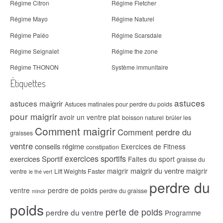
Régime Citron
Régime Fletcher
Régime Mayo
Régime Naturel
Régime Paléo
Régime Scarsdale
Régime Seignalet
Régime the zone
Régime THONON
Système immunitaire
Étiquettes
astuces
astuces maigrir
Astuces matinales pour perdre du poids
pour maigrir
avoir un ventre plat
boisson naturel
brûler les
Comment maigrir
Comment perdre du
graisses
ventre
conseils régime
Exercices de Fitness
constipation
exercices sportifs
exercices Sportif
Faites du sport
graisse du
maigrir du ventre
maigrir
maigrir
ventre
Lift Weights Faster
le thé vert
perdre du
ventre
perdre de poids
perdre du graisse
mincir
poids
perte de poids
perdre du ventre
Programme