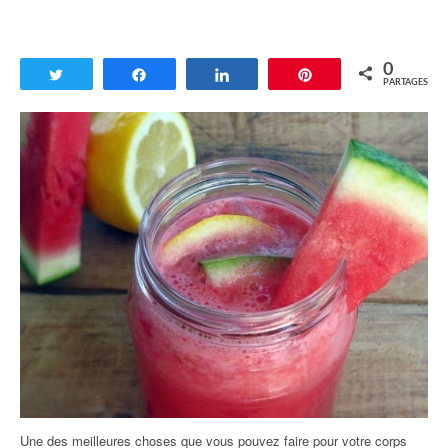
0
Tweetez
Partagez
Partagez
Enregistrer
PARTAGES
Une des meilleures choses que vous pouvez faire pour votre corps