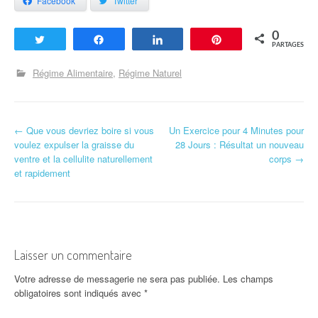
Facebook
Twitter
0
Tweetez
Partagez
Partagez
Enregistrer
PARTAGES
Régime Alimentaire
Régime Naturel
←
Que vous devriez boire si vous
Un Exercice pour 4 Minutes pour
Navigation d'article
voulez expulser la graisse du
28 Jours : Résultat un nouveau
ventre et la cellulite naturellement
corps
→
et rapidement
Laisser un commentaire
Votre adresse de messagerie ne sera pas publiée.
Les champs
obligatoires sont indiqués avec
*