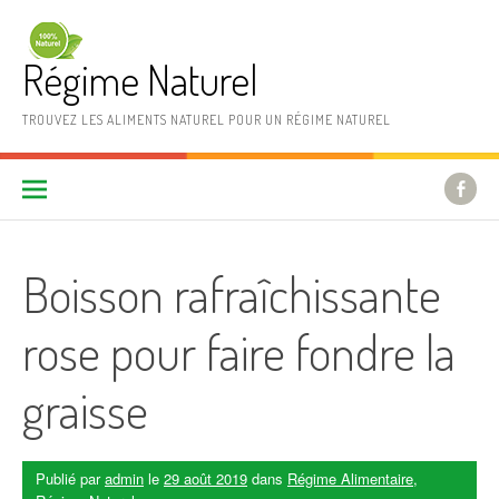
Aller au contenu
Régime Naturel
TROUVEZ LES ALIMENTS NATUREL POUR UN RÉGIME NATUREL
Boisson rafraîchissante
rose pour faire fondre la
graisse
Publié par
admin
le
29 août 2019
dans
Régime Alimentaire
,