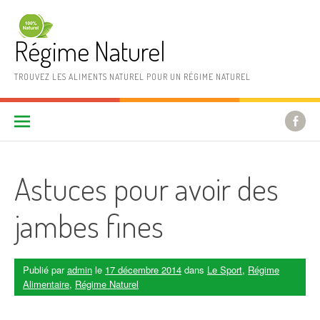
Aller au contenu
Régime Naturel
TROUVEZ LES ALIMENTS NATUREL POUR UN RÉGIME NATUREL
Astuces pour avoir des
jambes fines
Publié par
admin
le
17 décembre 2014
dans
Le Sport
,
Régime
Alimentaire
,
Régime Naturel