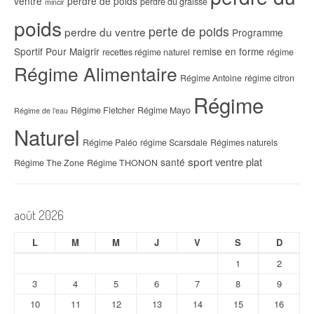
ventre
perdre de poids
perdre du graisse
mincir
poids
perte de poids
perdre du ventre
Programme
Sportif Pour Maigrir
remise en forme
recettes régime naturel
régime
Régime Alimentaire
Régime Antoine
régime citron
Régime
Régime Fletcher
Régime Mayo
Régime de l’eau
Naturel
Régime Paléo
régime Scarsdale
Régimes naturels
sport
ventre plat
santé
Régime The Zone
Régime THONON
août 2026
L
M
M
J
V
S
D
1
2
3
4
5
6
7
8
9
10
11
12
13
14
15
16