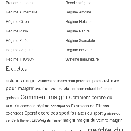
Prendre du poids
Recettes régime
Régime Alimentaire
Régime Antoine
Régime Citron
Régime Fletcher
Régime Mayo
Régime Naturel
Régime Paléo
Régime Scarsdale
Régime Seignalet
Régime the zone
Régime THONON
Système immunitaire
Étiquettes
astuces
astuces maigrir
Astuces matinales pour perdre du poids
pour maigrir
avoir un ventre plat
boisson naturel
brûler les
Comment maigrir
Comment perdre du
graisses
ventre
conseils régime
Exercices de Fitness
constipation
exercices sportifs
exercices Sportif
Faites du sport
graisse du
maigrir du ventre
maigrir
maigrir
ventre
Lift Weights Faster
le thé vert
perdre du