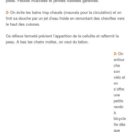
pieds. Fesses musclées et jambes fuselées garanties.
2-
On évite les bains trop chauds (mauvais pour la circulation) et on
finit sa douche par un jet d’eau froide en remontant des chevilles vers
le haut des cuisses.
Ce réflexe fermeté prévient l’apparition de la cellulite et raffermit la
peau. A bas les chairs molles, on veut du béton.
3-
On
enfour
che
son
vélo et
on
s’offre
une
petite
rando
à
bicycle
tte dès
que