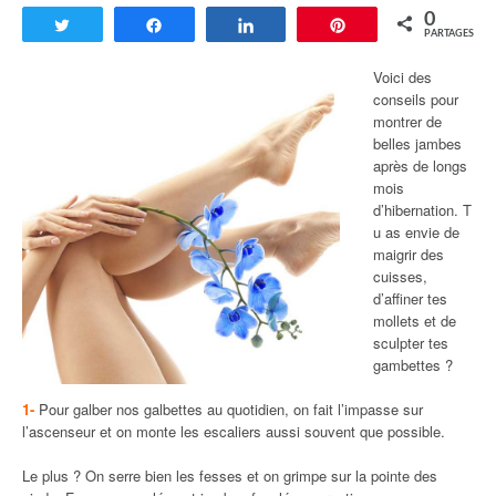
0
Tweetez
Partagez
Partagez
Enregistrer
PARTAGES
Voici des
conseils pour
montrer de
belles jambes
après de longs
mois
d’hibernation. T
u as envie de
maigrir des
cuisses,
d’affiner tes
mollets et de
sculpter tes
gambettes ?
1-
Pour galber nos galbettes au quotidien, on fait l’impasse sur
l’ascenseur et on monte les escaliers aussi souvent que possible.
Le plus ? On serre bien les fesses et on grimpe sur la pointe des