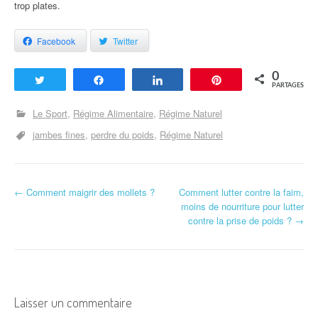
trop plates.
Facebook
Twitter
0
Tweetez
Partagez
Partagez
Enregistrer
PARTAGES
Le Sport
Régime Alimentaire
Régime Naturel
jambes fines
perdre du poids
Régime Naturel
←
Comment maigrir des mollets ?
Comment lutter contre la faim,
Navigation d'article
moins de nourriture pour lutter
contre la prise de poids ?
→
Laisser un commentaire