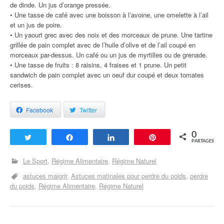
de dinde. Un jus d’orange pressée.
• Une tasse de café avec une boisson à l’avoine, une omelette à l’ail
et un jus de poire.
• Un yaourt grec avec des noix et des morceaux de prune. Une tartine
grillée de pain complet avec de l’huile d’olive et de l’ail coupé en
morceaux par-dessus. Un café ou un jus de myrtilles ou de grenade.
• Une tasse de fruits : 8 raisins, 4 fraises et 1 prune. Un petit
sandwich de pain complet avec un oeuf dur coupé et deux tomates
cerises.
Facebook
Twitter
0
Tweetez
Partagez
Partagez
Enregistrer
PARTAGES
Le Sport
Régime Alimentaire
Régime Naturel
astuces maigrir
Astuces matinales pour perdre du poids
perdre
du poids
Régime Alimentaire
Régime Naturel