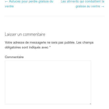
←
Astuces pour perdre graisse du
Les aliments qui combattent la
Navigation d'article
ventre
graisse au ventre
→
Laisser un commentaire
Votre adresse de messagerie ne sera pas publiée.
Les champs
obligatoires sont indiqués avec
*
Commentaire