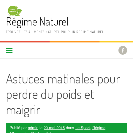
Aller au contenu
Régime Naturel
TROUVEZ LES ALIMENTS NATUREL POUR UN RÉGIME NATUREL
Astuces matinales pour
perdre du poids et
maigrir
Publié par
admin
le
20 mai 2015
dans
Le Sport
,
Régime