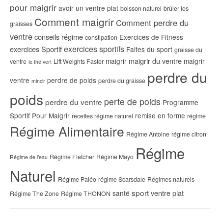
pour maigrir
avoir un ventre plat
boisson naturel
brûler les
Comment maigrir
Comment perdre du
graisses
ventre
conseils régime
Exercices de Fitness
constipation
exercices sportifs
exercices Sportif
Faites du sport
graisse du
maigrir du ventre
maigrir
maigrir
ventre
Lift Weights Faster
le thé vert
perdre du
ventre
perdre de poids
perdre du graisse
mincir
poids
perte de poids
perdre du ventre
Programme
Sportif Pour Maigrir
remise en forme
recettes régime naturel
régime
Régime Alimentaire
Régime Antoine
régime citron
Régime
Régime Fletcher
Régime Mayo
Régime de l’eau
Naturel
Régime Paléo
régime Scarsdale
Régimes naturels
sport
ventre plat
santé
Régime The Zone
Régime THONON