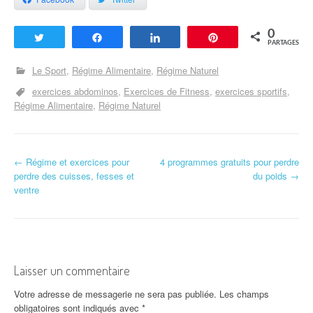
0
Tweetez
Partagez
Partagez
Enregistrer
PARTAGES
Le Sport
Régime Alimentaire
Régime Naturel
exercices abdominos
Exercices de Fitness
exercices sportifs
Régime Alimentaire
Régime Naturel
←
Régime et exercices pour
4 programmes gratuits pour perdre
Navigation d'article
perdre des cuisses, fesses et
du poids
→
ventre
Laisser un commentaire
Votre adresse de messagerie ne sera pas publiée.
Les champs
obligatoires sont indiqués avec
*