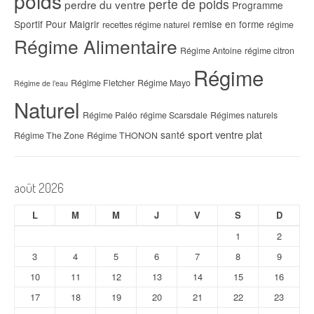
poids
perte de poids
perdre du ventre
Programme
Sportif Pour Maigrir
remise en forme
recettes régime naturel
régime
Régime Alimentaire
Régime Antoine
régime citron
Régime
Régime Fletcher
Régime Mayo
Régime de l’eau
Naturel
Régime Paléo
régime Scarsdale
Régimes naturels
sport
ventre plat
santé
Régime The Zone
Régime THONON
août 2026
L
M
M
J
V
S
D
1
2
3
4
5
6
7
8
9
10
11
12
13
14
15
16
17
18
19
20
21
22
23