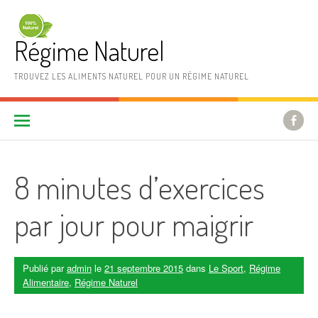
Aller au contenu
Régime Naturel
TROUVEZ LES ALIMENTS NATUREL POUR UN RÉGIME NATUREL
8 minutes d’exercices
par jour pour maigrir
Publié par
admin
le
21 septembre 2015
dans
Le Sport
,
Régime
Alimentaire
,
Régime Naturel