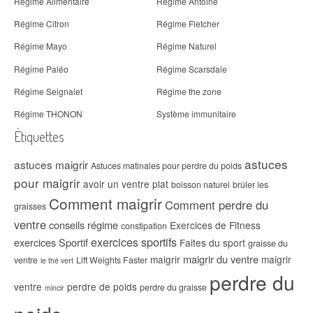
Régime Alimentaire
Régime Antoine
Régime Citron
Régime Fletcher
Régime Mayo
Régime Naturel
Régime Paléo
Régime Scarsdale
Régime Seignalet
Régime the zone
Régime THONON
Système immunitaire
Étiquettes
astuces
astuces maigrir
Astuces matinales pour perdre du poids
pour maigrir
avoir un ventre plat
boisson naturel
brûler les
Comment maigrir
Comment perdre du
graisses
ventre
conseils régime
Exercices de Fitness
constipation
exercices sportifs
exercices Sportif
Faites du sport
graisse du
maigrir du ventre
maigrir
maigrir
ventre
Lift Weights Faster
le thé vert
perdre du
ventre
perdre de poids
perdre du graisse
mincir