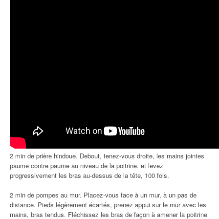
2 min de prière hindoue. Debout, tenez-vous droite, les mains jointes
paume contre paume au niveau de la poitrine. et levez
progressivement les bras au-dessus de la tête, 100 fois.
2 min de pompes au mur. Placez-vous face à un mur, à un pas de
distance. Pieds légèrement écartés, prenez appui sur le mur avec les
mains, bras tendus. Fléchissez les bras de façon à amener la poitrine