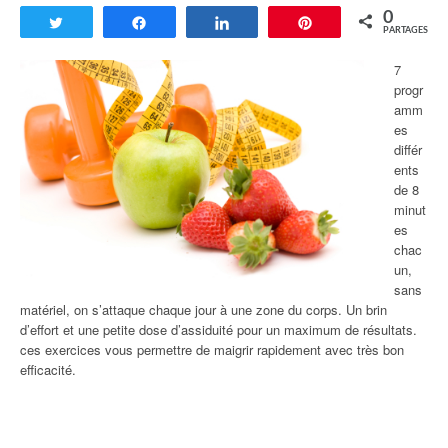
0
Tweetez
Partagez
Partagez
Enregistrer
PARTAGES
7
progr
amm
es
différ
ents
de 8
minut
es
chac
un,
sans
matériel, on s’attaque chaque jour à une zone du corps. Un brin
d’effort et une petite dose d’assiduité pour un maximum de résultats.
ces exercices vous permettre de maigrir rapidement avec très bon
efficacité.