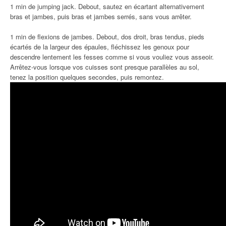
1 min de jumping jack. Debout, sautez en écartant alternativement
bras et jambes, puis bras et jambes serrés, sans vous arrêter.
1 min de flexions de jambes. Debout, dos droit, bras tendus, pieds
écartés de la largeur des épaules, fléchissez les genoux pour
descendre lentement les fesses comme si vous vouliez vous asseoir.
Arrêtez-vous lorsque vos cuisses sont presque parallèles au sol,
tenez la position quelques secondes, puis remontez.