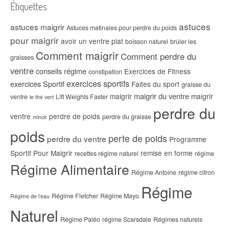
Étiquettes
astuces
astuces maigrir
Astuces matinales pour perdre du poids
pour maigrir
avoir un ventre plat
boisson naturel
brûler les
Comment maigrir
Comment perdre du
graisses
ventre
conseils régime
Exercices de Fitness
constipation
exercices sportifs
exercices Sportif
Faites du sport
graisse du
maigrir du ventre
maigrir
maigrir
ventre
Lift Weights Faster
le thé vert
perdre du
ventre
perdre de poids
perdre du graisse
mincir
poids
perte de poids
perdre du ventre
Programme
Sportif Pour Maigrir
remise en forme
recettes régime naturel
régime
Régime Alimentaire
Régime Antoine
régime citron
Régime
Régime Fletcher
Régime Mayo
Régime de l’eau
Naturel
Régime Paléo
régime Scarsdale
Régimes naturels