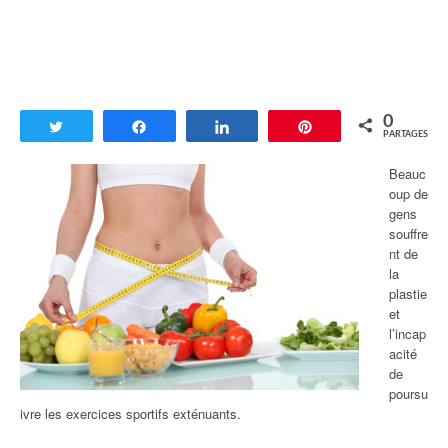
0
Tweetez
Partagez
Partagez
Enregistrer
PARTAGES
Beauc
oup de
gens
souffre
nt de
la
plastie
et
l’incap
acité
de
poursu
ivre les exercices sportifs exténuants.