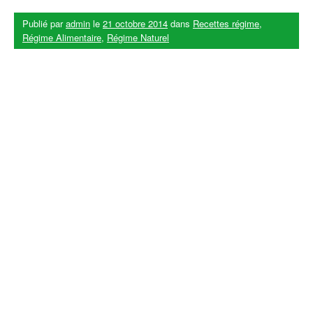
Publié par
admin
le
21 octobre 2014
dans
Recettes régime
,
Régime Alimentaire
,
Régime Naturel