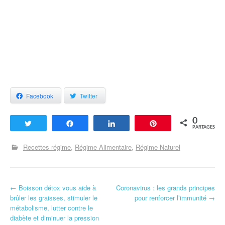
Facebook
Twitter
0
Tweetez
Partagez
Partagez
Enregistrer
PARTAGES
Recettes régime
Régime Alimentaire
Régime Naturel
←
Boisson détox vous aide à
Coronavirus : les grands principes
Navigation d'article
brûler les graisses, stimuler le
pour renforcer l’immunité
→
métabolisme, lutter contre le
diabète et diminuer la pression