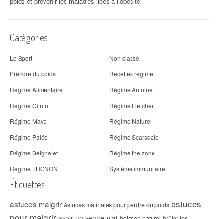
poids et prévenir les maladies liées à l’obésité
Catégories
Le Sport
Non classé
Prendre du poids
Recettes régime
Régime Alimentaire
Régime Antoine
Régime Citron
Régime Fletcher
Régime Mayo
Régime Naturel
Régime Paléo
Régime Scarsdale
Régime Seignalet
Régime the zone
Régime THONON
Système immunitaire
Étiquettes
astuces
astuces maigrir
Astuces matinales pour perdre du poids
pour maigrir
avoir un ventre plat
boisson naturel
brûler les