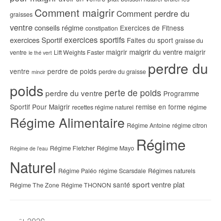
Comment maigrir
Comment perdre du
graisses
ventre
conseils régime
Exercices de Fitness
constipation
exercices sportifs
exercices Sportif
Faites du sport
graisse du
maigrir du ventre
maigrir
maigrir
ventre
Lift Weights Faster
le thé vert
perdre du
ventre
perdre de poids
perdre du graisse
mincir
poids
perte de poids
perdre du ventre
Programme
Sportif Pour Maigrir
remise en forme
recettes régime naturel
régime
Régime Alimentaire
Régime Antoine
régime citron
Régime
Régime Fletcher
Régime Mayo
Régime de l’eau
Naturel
Régime Paléo
régime Scarsdale
Régimes naturels
sport
ventre plat
santé
Régime The Zone
Régime THONON