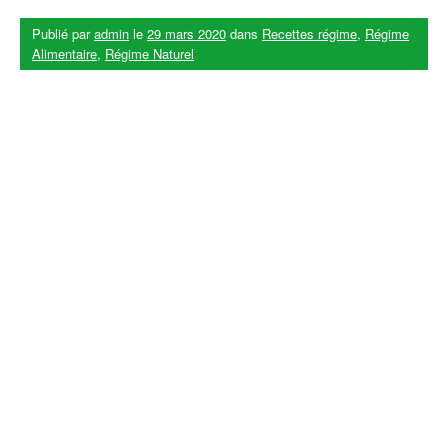
Publié par
admin
le
29 mars 2020
dans
Recettes régime
,
Régime
Alimentaire
,
Régime Naturel