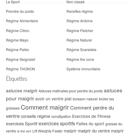
Le Sport
Non classé
Prendre du poids
Recettes régime
Régime Alimentaire
Régime Antoine
Régime Citron
Régime Fletcher
Régime Mayo
Régime Naturel
Régime Paléo
Régime Scarsdale
Régime Seignalet
Régime the zone
Régime THONON
Système immunitaire
Étiquettes
astuces
astuces maigrir
Astuces matinales pour perdre du poids
pour maigrir
avoir un ventre plat
boisson naturel
brûler les
Comment maigrir
Comment perdre du
graisses
ventre
conseils régime
Exercices de Fitness
constipation
exercices sportifs
exercices Sportif
Faites du sport
graisse du
maigrir du ventre
maigrir
maigrir
ventre
Lift Weights Faster
le thé vert