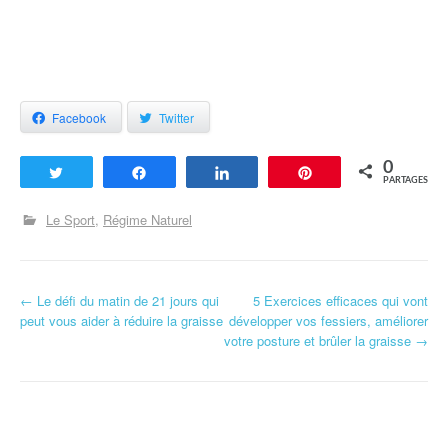
Facebook
Twitter
0
Tweetez
Partagez
Partagez
Enregistrer
PARTAGES
Le Sport
Régime Naturel
←
Le défi du matin de 21 jours qui
5 Exercices efficaces qui vont
Navigation d'article
peut vous aider à réduire la graisse
développer vos fessiers, améliorer
votre posture et brûler la graisse
→