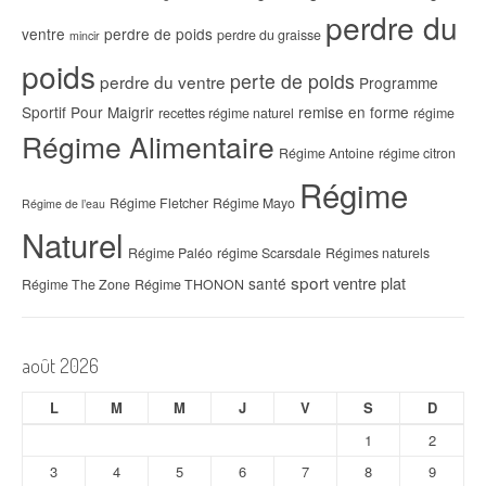
perdre du
ventre
perdre de poids
perdre du graisse
mincir
poids
perte de poids
perdre du ventre
Programme
Sportif Pour Maigrir
remise en forme
recettes régime naturel
régime
Régime Alimentaire
Régime Antoine
régime citron
Régime
Régime Fletcher
Régime Mayo
Régime de l’eau
Naturel
Régime Paléo
régime Scarsdale
Régimes naturels
sport
ventre plat
santé
Régime The Zone
Régime THONON
août 2026
L
M
M
J
V
S
D
1
2
3
4
5
6
7
8
9