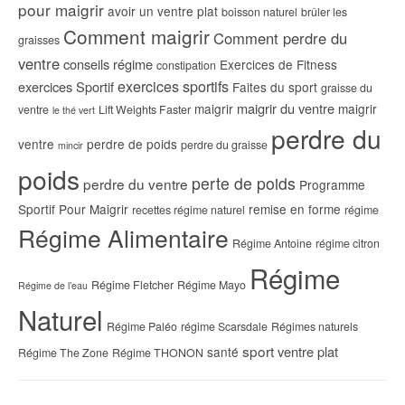
pour maigrir
avoir un ventre plat
boisson naturel
brûler les
Comment maigrir
Comment perdre du
graisses
ventre
conseils régime
Exercices de Fitness
constipation
exercices sportifs
exercices Sportif
Faites du sport
graisse du
maigrir du ventre
maigrir
maigrir
ventre
Lift Weights Faster
le thé vert
perdre du
ventre
perdre de poids
perdre du graisse
mincir
poids
perte de poids
perdre du ventre
Programme
Sportif Pour Maigrir
remise en forme
recettes régime naturel
régime
Régime Alimentaire
Régime Antoine
régime citron
Régime
Régime Fletcher
Régime Mayo
Régime de l’eau
Naturel
Régime Paléo
régime Scarsdale
Régimes naturels
sport
ventre plat
santé
Régime The Zone
Régime THONON