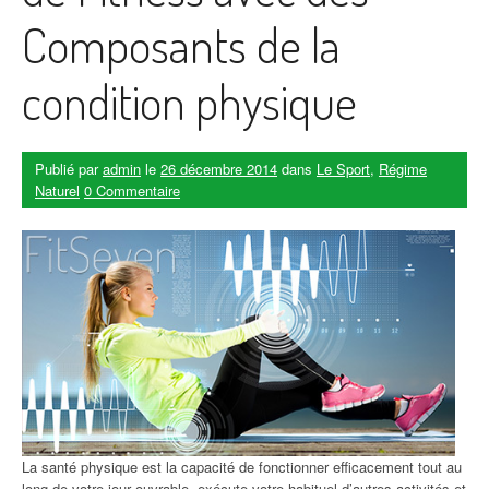
Composants de la
condition physique
Publié par
admin
le
26 décembre 2014
dans
Le Sport
,
Régime
Naturel
0 Commentaire
La santé physique est la capacité de fonctionner efficacement tout au
long de votre jour ouvrable, exécute votre habituel d’autres activités et