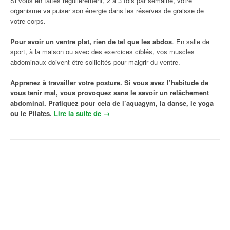
Si vous en faites régulièrement, 2 à 3 fois par semaine, votre
organisme va puiser son énergie dans les réserves de graisse de
votre corps.
Pour avoir un
ventre plat
, rien de tel que les abdos
. En salle de
sport, à la maison ou avec des exercices ciblés, vos muscles
abdominaux doivent être sollicités pour maigrir du ventre.
Apprenez à travailler votre posture. Si vous avez l’habitude de
vous tenir mal, vous provoquez sans le savoir un relâchement
abdominal. Pratiquez pour cela de l’aquagym, la danse, le yoga
ou le Pilates.
Lire la suite de
« Comment maigrir du ventre : Sports
→
pour maigrir du ventre »