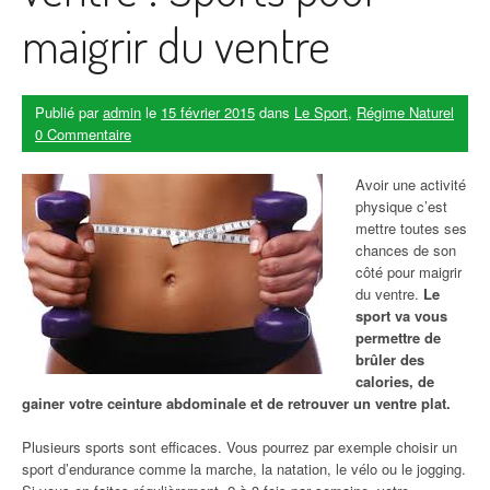
maigrir du ventre
Publié par
admin
le
15 février 2015
dans
Le Sport
,
Régime Naturel
0 Commentaire
Avoir une activité
physique c’est
mettre toutes ses
chances de son
côté pour maigrir
du ventre.
Le
sport va vous
permettre de
brûler des
calories, de
gainer votre ceinture abdominale
et de retrouver un ventre plat
.
Plusieurs sports sont efficaces. Vous pourrez par exemple choisir un
sport d’endurance comme la marche, la natation, le vélo ou le jogging.