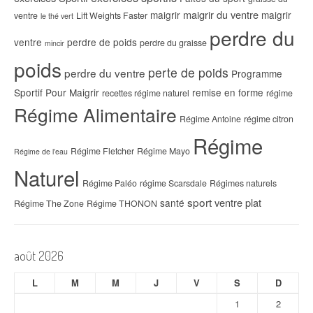
maigrir du ventre
maigrir
maigrir
ventre
Lift Weights Faster
le thé vert
perdre du
ventre
perdre de poids
perdre du graisse
mincir
poids
perte de poids
perdre du ventre
Programme
Sportif Pour Maigrir
remise en forme
recettes régime naturel
régime
Régime Alimentaire
Régime Antoine
régime citron
Régime
Régime Fletcher
Régime Mayo
Régime de l’eau
Naturel
Régime Paléo
régime Scarsdale
Régimes naturels
sport
ventre plat
santé
Régime The Zone
Régime THONON
août 2026
L
M
M
J
V
S
D
1
2