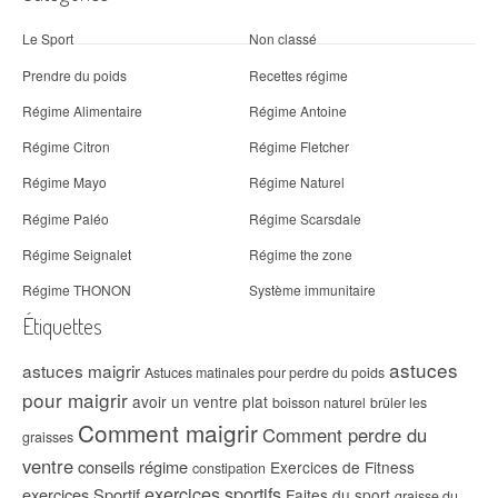
Le Sport
Non classé
Prendre du poids
Recettes régime
Régime Alimentaire
Régime Antoine
Régime Citron
Régime Fletcher
Régime Mayo
Régime Naturel
Régime Paléo
Régime Scarsdale
Régime Seignalet
Régime the zone
Régime THONON
Système immunitaire
Étiquettes
astuces
astuces maigrir
Astuces matinales pour perdre du poids
pour maigrir
avoir un ventre plat
boisson naturel
brûler les
Comment maigrir
Comment perdre du
graisses
ventre
conseils régime
Exercices de Fitness
constipation
exercices sportifs
exercices Sportif
Faites du sport
graisse du