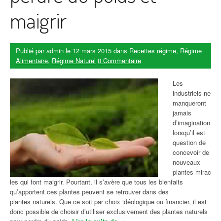
maigrir
Publié par
admin
le
12 mars 2015
dans
Recettes régime
,
Régime
Alimentaire
,
Régime Naturel
0 Commentaire
Les
industriels ne
manqueront
jamais
d’imagination
lorsqu’il est
question de
concevoir de
nouveaux
plantes mirac
les qui font maigrir. Pourtant, il s’avère que tous les bienfaits
qu’apportent ces plantes peuvent se retrouver dans des
plantes naturels. Que ce soit par choix idéologique ou financier, il est
donc possible de choisir d’utiliser exclusivement des plantes naturels