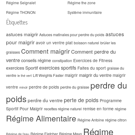
Régime Seignalet
Régime the zone
Régime THONON
Système immunitaire
Étiquettes
astuces
astuces maigrir
Astuces matinales pour perdre du poids
pour maigrir
avoir un ventre plat
boisson naturel
brûler les
Comment maigrir
Comment perdre du
graisses
ventre
conseils régime
Exercices de Fitness
constipation
exercices sportifs
exercices Sportif
Faites du sport
graisse du
maigrir du ventre
maigrir
maigrir
ventre
Lift Weights Faster
le thé vert
perdre du
ventre
perdre de poids
perdre du graisse
mincir
poids
perte de poids
perdre du ventre
Programme
Sportif Pour Maigrir
remise en forme
recettes régime naturel
régime
Régime Alimentaire
Régime Antoine
régime citron
Régime
Régime Fletcher
Régime Mayo
Régime de l’eau