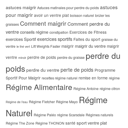
astuces
astuces maigrir
Astuces matinales pour perdre du poids
pour maigrir
avoir un ventre plat
boisson naturel
brûler les
Comment maigrir
Comment perdre du
graisses
ventre
conseils régime
Exercices de Fitness
constipation
exercices sportifs
exercices Sportif
Faites du sport
graisse du
maigrir du ventre
maigrir
maigrir
ventre
Lift Weights Faster
le thé vert
perdre du
ventre
perdre de poids
perdre du graisse
mincir
poids
perte de poids
perdre du ventre
Programme
Sportif Pour Maigrir
remise en forme
recettes régime naturel
régime
Régime Alimentaire
Régime Antoine
régime citron
Régime
Régime Fletcher
Régime Mayo
Régime de l’eau
Naturel
Régime Paléo
régime Scarsdale
Régimes naturels
sport
ventre plat
santé
Régime The Zone
Régime THONON