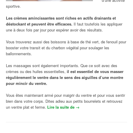
d’une activité
sportive.
Les crèmes amincissantes sont riches en actifs drainants et
déstockant et peuvent être efficaces.
Il faut toutefois les appliquer
une à deux fois par jour pour espérer avoir des résultats.
Vous trouverez aussi des boissons à base de thé vert, de fenouil pour
booster votre transit et du charbon végétal pour soulager les
ballonnements.
Les massages sont également importants. Que ce soit avec des
crèmes ou des huiles essentielles,
il est essentiel de vous masser
régulièrement le ventre dans le sens des aiguilles d’une montre
pour mincir du ventre.
Vous êtes maintenant armé pour maigrir du ventre et pour vous sentir
bien dans votre corps. Dites adieu aux petits bourrelets et retrouvez
un ventre plat et ferme.
Lire la suite de
« Comment maigrir du ventre :
→
Des soins pour perdre son
ventre »