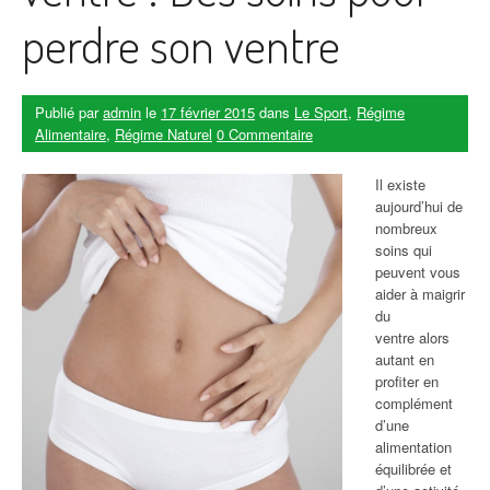
perdre son ventre
Publié par
admin
le
17 février 2015
dans
Le Sport
,
Régime
Alimentaire
,
Régime Naturel
0 Commentaire
Il existe
aujourd’hui de
nombreux
soins qui
peuvent vous
aider à maigrir
du
ventre alors
autant en
profiter en
complément
d’une
alimentation
équilibrée et